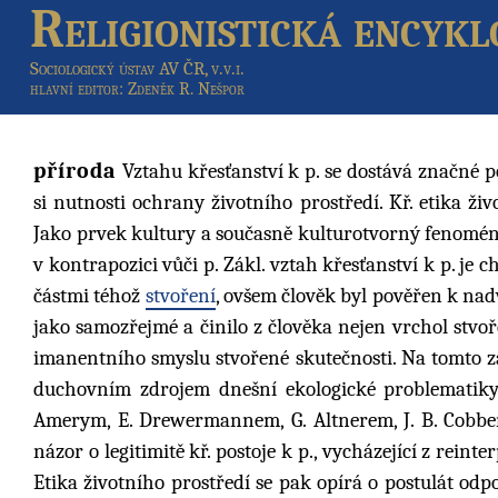
Religionistická encykl
Sociologický ústav AV ČR, v.v.i.
hlavní editor
: Zdeněk R. Nešpor
příroda
Vztahu křesťanství k p. se dostává značné 
si nutnosti ochrany životního prostředí. Kř. etika ži
Jako prvek kultury a současně kulturotvorný fenomén s
v kontrapozici vůči p. Zákl. vztah křesťanství k p. je
částmi téhož
stvoření
, ovšem člověk byl pověřen k nadv
jako samozřejmé a činilo z člověka nejen vrchol stvoř
imanentního smyslu stvořené skutečnosti. Na tomto zák
duchovním zdrojem dnešní ekologické problematiky.
Amerym, E. Drewermannem, G. Altnerem, J. B. Cobbe
názor o legitimitě kř. postoje k p., vycházející z reinte
Etika životního prostředí se pak opírá o postulát od