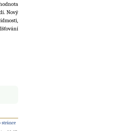
 hodnota
dí. Nový
ídmosti,
dšťování
 stránce