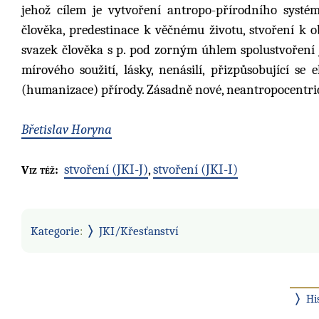
jehož cílem je vytvoření antropo-přírodního syst
člověka, predestinace k věčnému životu, stvoření k
svazek člověka s p. pod zorným úhlem spolustvoření je
mírového soužití, lásky, nenásilí, přizpůsobující s
(humanizace) přírody. Zásadně nové, neantropocentric
Břetislav Horyna
stvoření (JKI-J)
,
stvoření (JKI-I)
Viz též:
Kategorie
:
JKI/Křesťanství
Hi