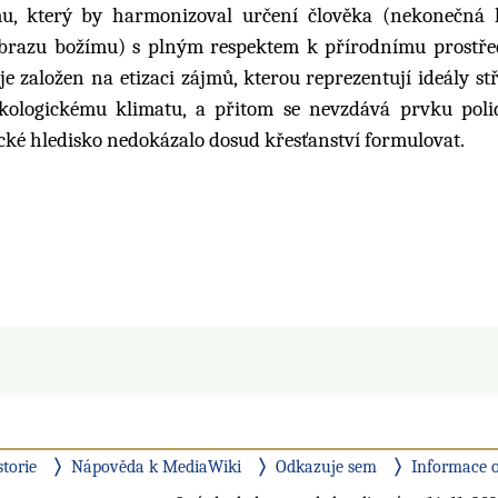
ému, který by harmonizoval určení člověka (nekonečná
 obrazu božímu) s plným respektem k přírodnímu prostře
 založen na etizaci zájmů, kterou reprezentují ideály stř
e ekologickému klimatu, a přitom se nevzdává prvku poli
ké hledisko nedokázalo dosud křesťanství formulovat.
storie
Nápověda k MediaWiki
Odkazuje sem
Informace o