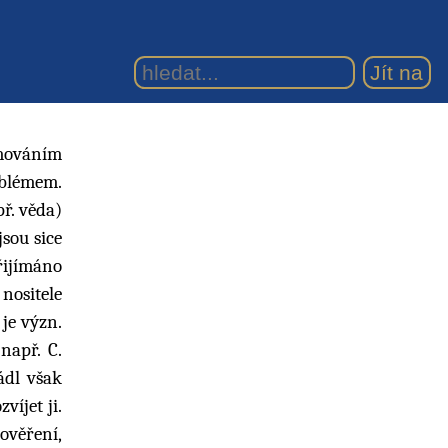
omováním
oblémem.
ř. věda)
jsou sice
přijímáno
nositele
je význ.
např. C.
ádl však
víjet ji.
ověření,