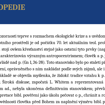
opedie
pozornosti teprve s rozmachem ekologické krize a s uvěd
votního prostředí je od počátku 70. let aktuálním teol. pr
tojí ovšem křesťanství stejně jako ostatní tyto prvky (nap
 charakterizován výrazným antropocentrismem; člověk a p. 
ládě nad p. (Gn 1, 26-28). Toto stanovisko bylo po staletí 
ení, oprávněného s ním nakládat podle svých zájmů, ale i 
ladě se objevila myšlenka, že židokř. tradice vztahu k p. 
 Široká diskuse, započatá L. Whitem a reprezentovaná 
m ad., nebyla ukončena definitivním stanoviskem; převl
rpretace bibl. pověření jako úkolu pečovat o p., chránit a roz
povědnosti člověka před Bohem za naplnění výměru bibl. p