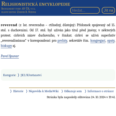
Religionistická encyklopedie
Sociologický ústav AV ČR, v.v.i.
hlavní editor
: Zdeněk R. Nešpor
reverend
(z lat. reverendus – ctihodný, důstojný) Přídomek spojovaný od 15.
stol. s duchovními. Od 17. stol. byl užíván jako titul před jmény; v některých
protest. církvích název duchovního, v římkat. církvi se užívá superlativ
„reverendissimus“ v korespondenci pro
preláty
, sekretáře řím.
kongregací
,
opaty
,
biskupy
aj.
Pavel Spunar
Kategorie
:
JKI/Křesťanství
Historie
Nápověda k MediaWiki
Odkazuje sem
Informace o stránce
Stránka byla naposledy editována 24. 10. 2024 v 19:41.