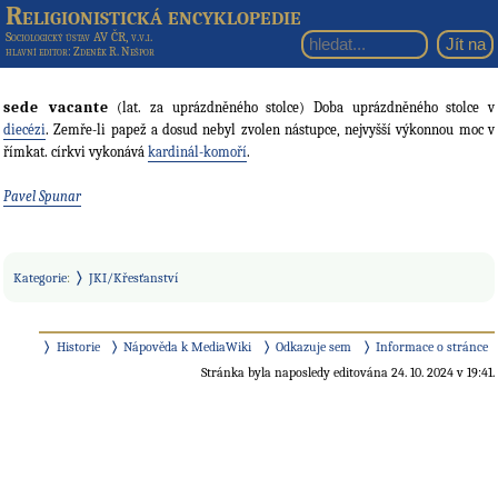
Religionistická encyklopedie
Sociologický ústav AV ČR, v.v.i.
hlavní editor
: Zdeněk R. Nešpor
sede vacante
(lat. za uprázdněného stolce) Doba uprázdněného stolce v
diecézi
. Zemře-li papež a dosud nebyl zvolen nástupce, nejvyšší výkonnou moc v
římkat. církvi vykonává
kardinál-komoří
.
Pavel Spunar
Kategorie
:
JKI/Křesťanství
Historie
Nápověda k MediaWiki
Odkazuje sem
Informace o stránce
Stránka byla naposledy editována 24. 10. 2024 v 19:41.