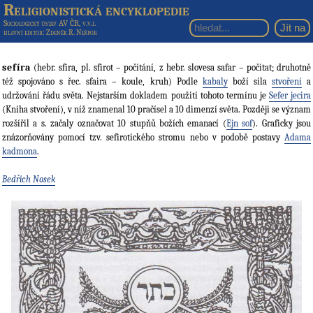
Religionistická encyklopedie
Sociologický ústav AV ČR, v.v.i.
hlavní editor
: Zdeněk R. Nešpor
sefíra
(hebr. sfira, pl. sfirot – počítání, z hebr. slovesa safar – počítat; druhotně
též spojováno s řec. sfaira – koule, kruh) Podle
kabaly
boží síla
stvoření
a
udržování řádu světa. Nejstarším dokladem použití tohoto termínu je
Sefer jecira
(Kniha stvoření), v níž znamenal 10 pračísel a 10 dimenzí světa. Později se význam
rozšířil a s. začaly označovat 10 stupňů božích emanací (
Ejn sof
). Graficky jsou
znázorňovány pomocí tzv. sefirotického stromu nebo v podobě postavy
Adama
kadmona
.
Bedřich Nosek