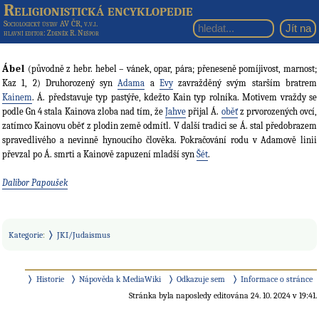
Religionistická encyklopedie
Sociologický ústav AV ČR, v.v.i.
hlavní editor
: Zdeněk R. Nešpor
Ábel
(původně z hebr. hebel – vánek, opar, pára; přeneseně pomíjivost, marnost;
Kaz 1, 2) Druhorozený syn
Adama
a
Evy
zavražděný svým starším bratrem
Kainem
. Á. představuje typ pastýře, kdežto Kain typ rolníka. Motivem vraždy se
podle Gn 4 stala Kainova zloba nad tím, že
Jahve
přijal Á.
oběť
z prvorozených ovcí,
zatímco Kainovu oběť z plodin země odmítl. V další tradici se Á. stal předobrazem
spravedlivého a nevinně hynoucího člověka. Pokračování rodu v Adamově linii
převzal po Á. smrti a Kainově zapuzení mladší syn
Šét
.
Dalibor Papoušek
Kategorie
:
JKI/Judaismus
Historie
Nápověda k MediaWiki
Odkazuje sem
Informace o stránce
Stránka byla naposledy editována 24. 10. 2024 v 19:41.