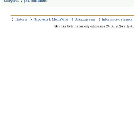
Kategorie
:
JKI/Judaismus
Historie
Nápověda k MediaWiki
Odkazuje sem
Informace o stránce
Stránka byla naposledy editována 24. 10. 2024 v 19:41.