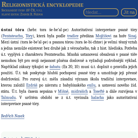
Religionistická encyklopedie
Sociologický ústav AV ČR, v.v.i.
hlavní editor
: Zdeněk R. Nešpor
ústní tóra
(hebr. tora še-be’al-pe) Autoritativní interpretace psané tóry
(
Pentateuchu
,
Tóry
), která byla podle
tradice
předána
Mojžíšovi
na hoře
Sínaj
.
Mezi ústní (tora še-be’al-pe) a psanou tórou (tora še-bi-chtav) je velmi těsný vztah
a jedna nemůže existovat bez druhé jak z věroučného, tak z hist. hlediska. Potřeba
ú.t. vyplývá z charakteru Pentateuchu. Mnohá ustanovení obsažená v psané tóře
nemohou být pro svoji nejasnost plněna doslovně a vyžadují podrobnější výklad.
Například zákazy týkající se
šabatu
(Ex 20, 10) musí ú.t. doplnit o pravidla jejich
použití. Ú.t. tak poskytuje hlubší pochopení psané tóry a umožňuje její přesné
dodržování. Pro rozvoj ú.t. měla zásadní význam škola tradiční interpretace,
kterou založil
Ezdráš
po návratu z babylónského
exilu
, a ustavení nového žid.
státu. Ú.t. byla časem sepsána v
Mišně
,
midraších
a
Toseftě
a dále rozvíjena v
Talmudu
. V určitém období se z ú.t. vyvinula
halacha
jako autoritativní
interpretace psané tóry.
Bedřich Nosek