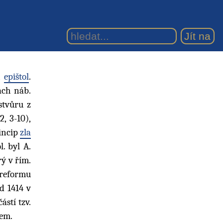
h
epištol
.
ách náb.
stvůru z
, 3-10),
rincip
zla
. byl A.
rý v řím.
 reformu
d 1414 v
ástí tzv.
žem.