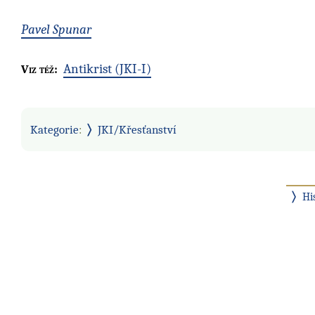
Pavel Spunar
Antikrist (JKI-I)
Viz též:
Kategorie
:
JKI/Křesťanství
Hi