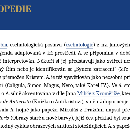
opedie
bla
, eschatologická postava (
eschatologie
) z nz. Janovýc
egenda adaptovaná v kř. prostředí. A. se připomíná v dob
nterpretován. Někteří si jej představují jako zvířecí ne
ný Řím nebo je identifikován se „Synem zatracení“ (2Te 2
de přemožen Kristem. A. je též vysvětlován jako neosobní p
(Caligula, Simon Magus, Nero, také Karel IV.). Ve 4. stol
a o A. silně akcentována v díle Jana
Milíče z Kroměříže
, kte
s de Anticristo
(Knížka o Antikristovi)
,
v němž doporučuje
vala A. hojně jako papeže. Mikuláš z Drážďan napsal pře
loris
(Obrazy staré a nové barvy), jejíž čes. překlad byl souč
hodný cyklus obrazových antitezí ztotožňujících A. s pape