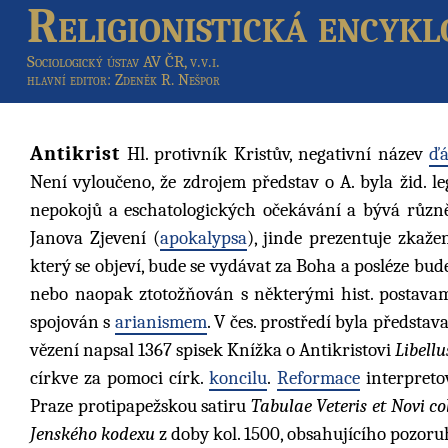
Religionistická encykl
Sociologický ústav AV ČR, v.v.i.
hlavní editor
: Zdeněk R. Nešpor
Antikrist
Hl. protivník Kristův, negativní název
ďá
Není vyloučeno, že zdrojem představ o A. byla žid. l
nepokojů a eschatologických očekávání a bývá různě i
Janova Zjevení (
apokalypsa
), jinde prezentuje zkaže
který se objeví, bude se vydávat za Boha a posléze bu
nebo naopak ztotožňován s některými hist. postavami 
spojován s
arianismem
. V čes. prostředí byla představ
vězení napsal 1367 spisek Knížka o Antikristovi
Libellu
církve za pomoci círk.
koncilu
.
Reformace
interpreto
Praze protipapežskou satiru
Tabulae Veteris et Novi co
Jenského kodexu
z doby kol. 1500, obsahujícího pozoru