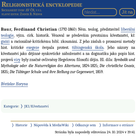
Religionistická encyklopedie
Sociologický ústav AV ČR, v.v.i.
hlavní editor
: Zdeněk R. Nešpor
Baur, Ferdinand Christian
(1792-1860) Něm. teolog, představitel
liberální
teologie
, význ. círk. historik. Věnoval se především prvotnímu křesťanství, kř.
gnózi
a racionálně-kritickému bibl. zkoumání. Z jeho zásluh o prosazení metody
hist. kritické
exegeze
čerpala protest.
tübingenská škola
. Jeho názory na
křesťanství jako dějinné synkretické náboženství a na dogmatiku jako popis hist.
projevů
víry
byly značně ovlivněny Hegelovou filosofií dějin. Hl. díla:
Symbolik und
Mythologie oder die Naturreligion des Altertums
, 1824-1825;
Die christliche Gnosis
,
1835;
Die Tübinger Schule und ihre Stellung zur Gegenwart
, 1859.
Břetislav Horyna
Kategorie
:
JKI/Křesťanství
Historie
Nápověda k MediaWiki
Odkazuje sem
Informace o stránce
Stránka byla naposledy editována 24. 10. 2024 v 19:41.