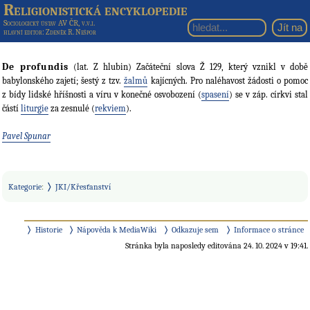
Religionistická encyklopedie
Sociologický ústav AV ČR, v.v.i.
hlavní editor
: Zdeněk R. Nešpor
De profundis
(lat. Z hlubin) Začáteční slova Ž 129, který vznikl v době
babylonského zajetí; šestý z tzv.
žalmů
kajícných. Pro naléhavost žádosti o pomoc
z bídy lidské hříšnosti a víru v konečné osvobození (
spasení
) se v záp. církvi stal
částí
liturgie
za zesnulé (
rekviem
).
Pavel Spunar
Kategorie
:
JKI/Křesťanství
Historie
Nápověda k MediaWiki
Odkazuje sem
Informace o stránce
Stránka byla naposledy editována 24. 10. 2024 v 19:41.