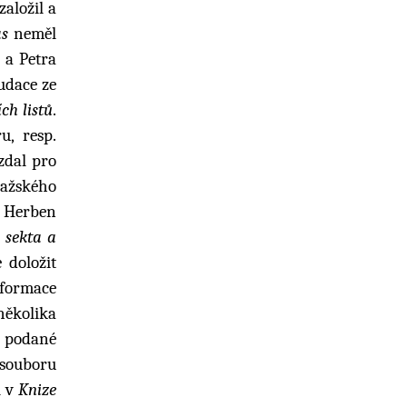
aložil a
as
neměl
a Petra
audace ze
ch listů
.
u, resp.
zdal pro
ražského
. Herben
 sekta a
 doložit
eformace
několika
y podané
 souboru
l v
Knize