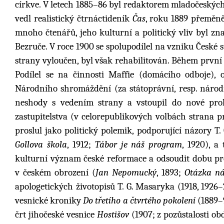
církve. V letech 1885–86 byl redaktorem mladočeskýc
vedl realistický čtrnáctideník
Čas
, roku 1889 přeměně
mnoho čtenářů, jeho kulturní a politický vliv byl zn
Bezruče. V roce 1900 se spolupodílel na vzniku České s
strany vyloučen, byl však rehabilitován. Během první 
Podílel se na činnosti Maffie (domácího odboje), 
Národního shromáždění (za státoprávní, resp. národ
neshody s vedením strany a vstoupil do nové pro
zastupitelstva (v celorepublikových volbách strana p
proslul jako politický polemik, podporující názory T.
Gollova škola
, 1912;
Tábor je náš program
, 1920), a
kulturní význam české reformace a odsoudit dobu pr
v českém obrození (
Jan Nepomucký
, 1893;
Otázka n
apologetických životopisů T. G. Masaryka (1918, 1926–
vesnické kroniky
Do třetího a čtvrtého pokolení
(1889–9
črt jihočeské vesnice
Hostišov
(1907; z pozůstalosti o