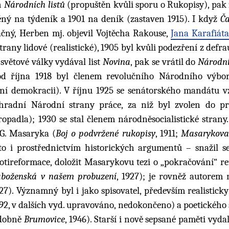
h
Národních listů
(propuštěn kvůli sporu o Rukopisy), pak z
ný na týdeník a 1901 na deník (zastaven 1915). I když
Č
ačný, Herben mj. objevil Vojtěcha Rakouse,
Jana Karafiáta
trany lidové (realistické), 1905 byl kvůli podezření z defr
světové války vydával list
Novina
, pak se vrátil do
Národní
od října 1918 byl členem revolučního Národního výbor
ní demokracii). V říjnu 1925 se senátorského mandátu v
hradní Národní strany práce, za niž byl zvolen do p
ropadla); 1930 se stal členem národněsocialistické strany
 G. Masaryka (
Boj o podvržené rukopisy
, 1911;
Masarykova
 to i prostřednictvím historických argumentů – snažil se
otireformace, doložit Masarykovu tezi o „pokračování“ r
áboženská v našem probuzení
, 1927); je rovněž autorem 
27). Významný byl i jako spisovatel, především realistick
2, v dalších vyd. upravováno, nedokončeno) a poetického
bdobně
Brumovice
, 1946). Starší i nově sepsané paměti vyda