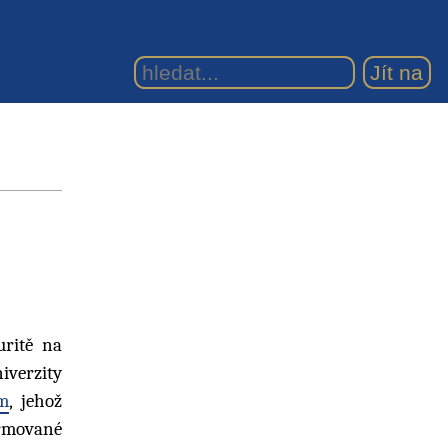
uritě na
iverzity
m
, jehož
ormované