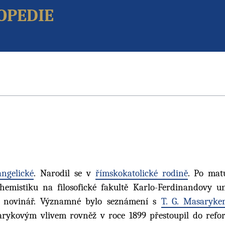
opedie
angelické
. Narodil se v
římskokatolické rodině
. Po mat
emistiku na filosofické fakultě Karlo-Ferdinandovy un
ako novinář. Významné bylo seznámení s
T. G. Masaryke
arykovým vlivem rovněž v roce 1899 přestoupil do ref