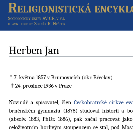
Religionistická encykl
Sociologický ústav AV ČR, v.v.i.
hlavní editor
: Zdeněk R. Nešpor
Herben Jan
7. května 1857
v Brumovicích (okr. Břeclav)
24. prosince 1936
v Praze
Novinář a spisovatel, člen
Českobratrské církve ev
brněnském gymnáziu (1878) studoval historii a boh
(absolv. 1883, PhDr. 1886), pak začal pracovat j
celoživotním horlivým stoupencem se stal, pod Mas