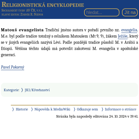
Religionistická encyklopedie
Sociologický ústav AV ČR, v.v.i.
hlavní editor
: Zdeněk R. Nešpor
Matouš evangelista
Tradiční jméno autora v pořadí prvního nz.
evangelia
.
M.e. byl podle tradice totožný s celníkem Matoušem (Mt 9, 9), žákem
Ježíše
, který
se v jiných evangeliích nazývá Lévi. Podle pozdější tradice působil M. v Arábii a
Etiopii. Většina těchto údajů má potvrdit zakotvení M. evangelia v apoštolské
generaci.
Pavel Pokorný
Kategorie
:
JKI/Křesťanství
Historie
Nápověda k MediaWiki
Odkazuje sem
Informace o stránce
Stránka byla naposledy editována 24. 10. 2024 v 19:41.