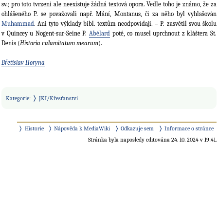
sv.; pro toto tvrzení ale neexistuje žádná textová opora. Vedle toho je známo, že za
ohlášeného P. se považovali např. Mání, Montanus, či za něho byl vyhlašován
Muhammad
. Ani tyto výklady bibl. textům neodpovídají. – P. zasvětil svou školu
v Quincey u Nogent-sur-Seine P.
Abélard
poté, co musel uprchnout z kláštera St.
Denis (
Historia calamitatum mearum
).
Břetislav Horyna
Kategorie
:
JKI/Křesťanství
Historie
Nápověda k MediaWiki
Odkazuje sem
Informace o stránce
Stránka byla naposledy editována 24. 10. 2024 v 19:41.