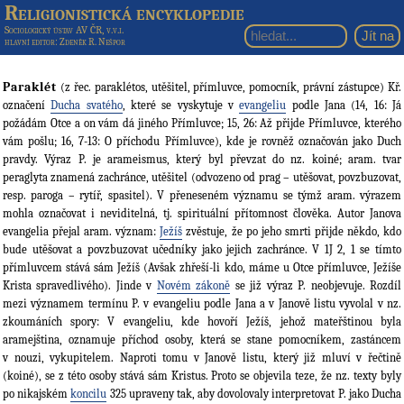
Religionistická encyklopedie
Sociologický ústav AV ČR, v.v.i.
hlavní editor
: Zdeněk R. Nešpor
Paraklét
(z řec. paraklétos, utěšitel, přímluvce, pomocník, právní zástupce) Kř.
označení
Ducha svatého
, které se vyskytuje v
evangeliu
podle Jana (14, 16: Já
požádám Otce a on vám dá jiného Přímluvce; 15, 26: Až přijde Přímluvce, kterého
vám pošlu; 16, 7-13: O příchodu Přímluvce), kde je rovněž označován jako Duch
pravdy. Výraz P. je arameismus, který byl převzat do nz. koiné; aram. tvar
peraglyta znamená zachránce, utěšitel (odvozeno od prag – utěšovat, povzbuzovat,
resp. paroga – rytíř, spasitel). V přeneseném významu se týmž aram. výrazem
mohla označovat i neviditelná, tj. spirituální přítomnost člověka. Autor Janova
evangelia přejal aram. význam:
Ježíš
zvěstuje, že po jeho smrti přijde někdo, kdo
bude utěšovat a povzbuzovat učedníky jako jejich zachránce. V 1J 2, 1 se tímto
přímluvcem stává sám Ježíš (Avšak zhřeší-li kdo, máme u Otce přímluvce, Ježíše
Krista spravedlivého). Jinde v
Novém zákoně
se již výraz P. neobjevuje. Rozdíl
mezi významem termínu P. v evangeliu podle Jana a v Janově listu vyvolal v nz.
zkoumáních spory: V evangeliu, kde hovoří Ježíš, jehož mateřštinou byla
aramejština, oznamuje příchod osoby, která se stane pomocníkem, zastáncem
v nouzi, vykupitelem. Naproti tomu v Janově listu, který již mluví v řečtině
(koiné), se z této osoby stává sám Kristus. Proto se objevila teze, že nz. texty byly
po nikajském
koncilu
325 upraveny tak, aby dovolovaly interpretovat P. jako Ducha