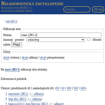
Religionistická encyklopedie
Sociologický ústav AV ČR, v.v.i.
hlavní editor
: Zdeněk R. Nešpor
←
nasi (JKI-J)
Odkazuje sem
Strana:
Jmenný prostor:
Obrátit
výběr
Filtry
skrýt
vložení |
skrýt
odkazy |
skrýt
přesměrování
Na
nasi (JKI-J)
odkazují tyto stránky:
Zobrazeno 6 položek.
Ukázat (předchozích 50 | následujících 50) (
20
|
50
|
100
|
250
|
500
).
amoraité (JKI-J)
‎
(
← odkazy
)
bejt din (JKI-J)
‎
(
← odkazy
)
Gam(a)li’el I. ben Šim’on (JKI-J)
‎
(
← odkazy
)