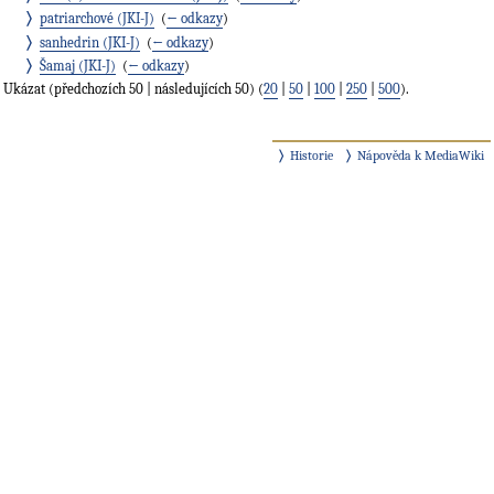
patriarchové (JKI-J)
‎
(
← odkazy
)
sanhedrin (JKI-J)
‎
(
← odkazy
)
Šamaj (JKI-J)
‎
(
← odkazy
)
Ukázat (předchozích 50 | následujících 50) (
20
|
50
|
100
|
250
|
500
).
Historie
Nápověda k MediaWiki