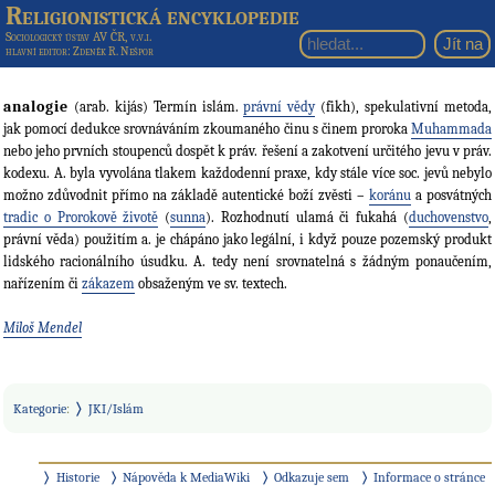
Religionistická encyklopedie
Sociologický ústav AV ČR, v.v.i.
hlavní editor
: Zdeněk R. Nešpor
analogie
(arab. kijás) Termín islám.
právní vědy
(fikh), spekulativní metoda,
jak pomocí dedukce srovnáváním zkoumaného činu s činem proroka
Muhammada
nebo jeho prvních stoupenců dospět k práv. řešení a zakotvení určitého jevu v práv.
kodexu. A. byla vyvolána tlakem každodenní praxe, kdy stále více soc. jevů nebylo
možno zdůvodnit přímo na základě autentické boží zvěsti –
koránu
a posvátných
tradic o Prorokově životě
(
sunna
). Rozhodnutí ulamá či fukahá (
duchovenstvo
,
právní věda) použitím a. je chápáno jako legální, i když pouze pozemský produkt
lidského racionálního úsudku. A. tedy není srovnatelná s žádným ponaučením,
nařízením či
zákazem
obsaženým ve sv. textech.
Miloš Mendel
Kategorie
:
JKI/Islám
Historie
Nápověda k MediaWiki
Odkazuje sem
Informace o stránce