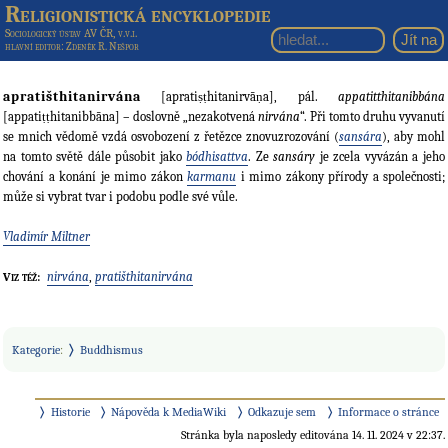
Religionistická encyklopedie
Sociologický ústav AV ČR, v.v.i.
hlavní editor
: Zdeněk R. Nešpor
apratišthitanirvána
[apratiṣṭhitanirvāṇa], pál.
appatitthitanibbána
[appatiṭṭhitanibbāna] – doslovně „nezakotvená
nirvána
“. Při tomto druhu vyvanutí
se mnich vědomě vzdá osvobození z řetězce znovuzrozování (
sansára
), aby mohl
na tomto světě dále působit jako
bódhisattva
. Ze
sansáry
je zcela vyvázán a jeho
chování a konání je mimo zákon
karmanu
i mimo zákony přírody a společnosti;
může si vybrat tvar i podobu podle své vůle.
Vladimír Miltner
nirvána
,
pratišthitanirvána
Viz též:
Kategorie
:
Buddhismus
Historie
Nápověda k MediaWiki
Odkazuje sem
Informace o stránce
Stránka byla naposledy editována 14. 11. 2024 v 22:37.