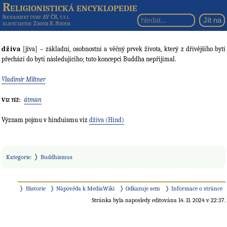
Religionistická encyklopedie
Sociologický ústav AV ČR, v.v.i.
hlavní editor
: Zdeněk R. Nešpor
džíva
[jīva] – základní, osobnostní a věčný prvek života, který z dřívějšího bytí
přechází do bytí následujícího; tuto koncepci Buddha nepřijímal.
Vladimír Miltner
átman
Viz též:
Význam pojmu v hinduismu viz
džíva (Hind)
Kategorie
:
Buddhismus
Historie
Nápověda k MediaWiki
Odkazuje sem
Informace o stránce
Stránka byla naposledy editována 14. 11. 2024 v 22:37.