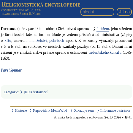
Religionistická encyklopedie
Sociologický ústav AV ČR, v.v.i.
hlavní editor
: Zdeněk R. Nešpor
farnost
(z řec. paroikia – oblast) Círk. obvod spravovaný
farářem
. Jeho středem
je farní kostel, kde na farním úřadě je vedena příslušná administrativa (zápisy
o
křtu
, uzavření
manželství
,
pohřbech
apod.). F. se začaly výrazněji prosazovat
v 5. a 6. stol. na venkově, ve městech vznikaly později (od 11. stol.). Dnešní farní
zřízení je v římkat. církvi právně opřeno o ustanovení
tridentského koncilu
(1545-
1563).
Pavel Spunar
Kategorie
:
JKI/Křesťanství
Historie
Nápověda k MediaWiki
Odkazuje sem
Informace o stránce
Stránka byla naposledy editována 24. 10. 2024 v 19:41.