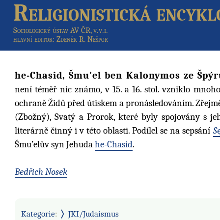
Religionistická encykl
Sociologický ústav AV ČR, v.v.i.
hlavní editor
: Zdeněk R. Nešpor
he-Chasid, Šmu’el ben Kalonymos ze Špýr
není téměř nic známo, v 15. a 16. stol. vzniklo mno
ochraně Židů před útiskem a pronásledováním. Zřejmě
(Zbožný), Svatý a Prorok, které byly spojovány s j
literárně činný i v této oblasti. Podílel se na sepsání
S
Šmu’elův syn Jehuda
he-Chasid
.
Bedřich Nosek
Kategorie
:
JKI/Judaismus