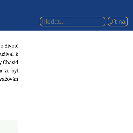
ho životě
užíval k
ly Chasid
a že byl
ovažován