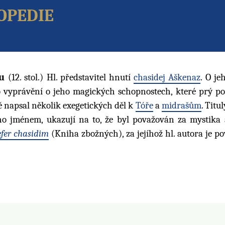
opedie
u
(12. stol.) Hl. představitel hnutí
chasidej Aškenaz
. O je
ho vyprávění o jeho magických schopnostech, které prý po
 napsal několik exegetických děl k
Tóře
a
midrašům
. Titu
eho jménem, ukazují na to, že byl považován za mystika 
efer chasidim
(Kniha zbožných), za jejíhož hl. autora je p