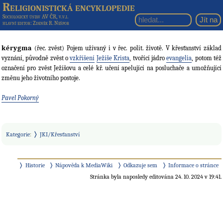
Religionistická encyklopedie
Sociologický ústav AV ČR, v.v.i.
hlavní editor
: Zdeněk R. Nešpor
kérygma
(řec. zvěst) Pojem užívaný i v řec. polit. životě. V křesťanství základ
vyznání, původně zvěst o
vzkříšení
Ježíše Krista
, tvořící jádro
evangelia
, potom též
označení pro zvěst Ježíšovu a celé kř. učení apelující na posluchače a umožňující
změnu jeho životního postoje.
Pavel Pokorný
Kategorie
:
JKI/Křesťanství
Historie
Nápověda k MediaWiki
Odkazuje sem
Informace o stránce
Stránka byla naposledy editována 24. 10. 2024 v 19:41.