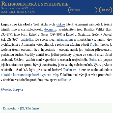
Religionistická encyklopedie
Sociologický ústav AV ČR, v.v.i.
hlavní editor
: Zdeněk R. Nešpor
kappadocká škola
Teol. škola vých.
církve
, která významně přispěla k řešení
trinitárního a christologického
dogmatu
. Představiteli jsou Basilios Veliký (kol.
330-379), jeho bratr Řehoř z Nyssy (344-394) a Řehoř z Nazianzu (řečený Teolog,
kol. 329-390);
patristika
. Do sporu mezi
arianismem
a nikajským vyznáním víry,
vycházejícím z Athanasia, vstoupila k.š. s relačním učením o boží
Trojici
. Trojice je
tvořena třemi osobami (tzv. hypostasis – osoba), avšak jen jednou přirozeností,
podstatou (úsia). Rozdíly uvnitř této jediné podstaty plynou ze vztahů mezi třemi
osobami. Účelem vztahů není vypovídat o osobách trojjediného
Boha
, ale popsat
jejich souřadnost (proto bývají označovány jako vztahy subsistenční). Význ. prvkem
relačního učení k.š. bylo přisouzení božství
Duchu sv.
, které se stalo základem
nikajsko-konstantinopolského vyznání víry
. V dalším teol. vývoji se však proměnilo
v ohnisko rozkolného problému tzv. sporu o
filioque
.
Břetislav Horyna
Kategorie
:
JKI/Křesťanství