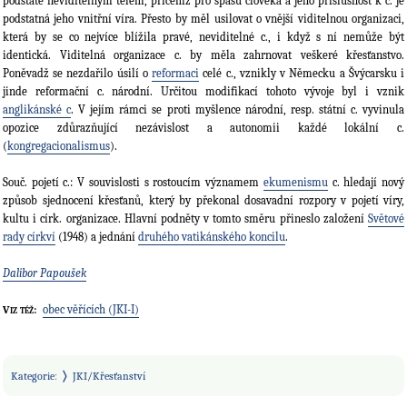
podstatě neviditelným tělem, přičemž pro spásu člověka a jeho příslušnost k c. je
podstatná jeho vnitřní víra. Přesto by měl usilovat o vnější viditelnou organizaci,
která by se co nejvíce blížila pravé, neviditelné c., i když s ní nemůže být
identická. Viditelná organizace c. by měla zahrnovat veškeré křesťanstvo.
Poněvadž se nezdařilo úsilí o
reformaci
celé c., vznikly v Německu a Švýcarsku i
jinde reformační c. národní. Určitou modifikací tohoto vývoje byl i vznik
anglikánské c
. V jejím rámci se proti myšlence národní, resp. státní c. vyvinula
opozice zdůrazňující nezávislost a autonomii každé lokální c.
(
kongregacionalismus
).
Souč. pojetí c.: V souvislosti s rostoucím významem
ekumenismu
c. hledají nový
způsob sjednocení křesťanů, který by překonal dosavadní rozpory v pojetí víry,
kultu i círk. organizace. Hlavní podněty v tomto směru přineslo založení
Světové
rady církví
(1948) a jednání
druhého vatikánského koncilu
.
Dalibor Papoušek
obec věřících (JKI-I)
Viz též:
Kategorie
:
JKI/Křesťanství