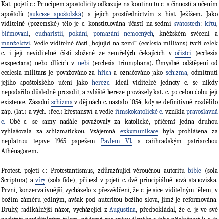
Kat. pojetí c.: Principem apostolicity odkazuje na kontinuitu c. s činností a učením
apoštolů (
sukcese apoštolská
) a jejich prostřednictvím s hist. Ježíšem. Jako
viditelné (pozemské) tělo je c. konstituována účastí na sedmi
svátostech
:
křtu
,
biřmování
,
eucharistii
,
pokání
,
pomazání nemocných
, kněžském svěcení a
manželství
. Vedle viditelné části „bojující na zemi“ (ecclesia militans) tvoří celek
c. i její neviditelné části složené ze zemřelých čekajících v
očistci
(ecclesia
exspectans) nebo dlících v
nebi
(ecclesia triumphans). Úmyslné odštěpení od
ecclesia militans je považováno za
hřích
a označováno jako
schizma
, odmítnutí
jejího apoštolského učení jako
hereze
. Ideál viditelné jednoty c. se nikdy
nepodařilo důsledně prosadit, a zvláště hereze provázely kat. c. po celou dobu její
existence. Zásadní
schizma
v dějinách c. nastalo 1054, kdy se definitivně rozdělilo
záp. (lat.) a vých. (řec.) křesťanství a vedle
římskokatolické c.
vznikla
pravoslavná
c.
Obě c. se samy nadále považovaly za katolické, přičemž jedna druhou
vyhlašovala za schizmatickou. Vzájemná
exkomunikace
byla prohlášena za
neplatnou teprve 1965 papežem
Pavlem VI.
a cařihradským patriarchou
Athénagorem.
Protest. pojetí c.: Protestantismus, zdůrazňující věroučnou autoritu
bible
(sola
Scriptura) a
víry
(sola fide), přinesl v pojetí c. dvě principiálně nová stanoviska.
První, konzervativnější, vycházelo z přesvědčení, že c. je sice viditelným tělem, v
božím záměru jediným, avšak pod autoritou božího slova, jímž je reformována.
Druhý, radikálnější názor, vycházející z
Augustina
, předpokládal, že c. je ve své