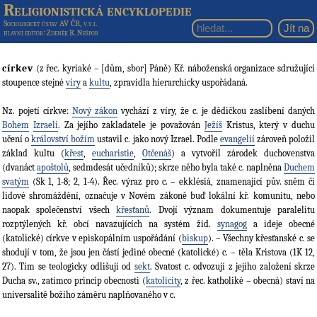
Religionistická encyklopedie
Sociologický ústav AV ČR, v.v.i.
hlavní editor
: Zdeněk R. Nešpor
církev
(z řec. kyriaké – [dům, sbor] Páně) Kř. náboženská organizace sdružující
stoupence stejné
víry
a
kultu
, zpravidla hierarchicky uspořádaná.
Nz. pojetí církve:
Nový zákon
vychází z víry, že c. je dědičkou zaslíbení daných
Bohem
Izraeli
. Za jejího zakladatele je považován
Ježíš
Kristus, který v duchu
učení o
království božím
ustavil c. jako nový Izrael. Podle
evangelií
zároveň položil
základ kultu (
křest
,
eucharistie
,
Otčenáš
) a vytvořil zárodek duchovenstva
(dvanáct
apoštolů
, sedmdesát učedníků); skrze něho byla také c. naplněna
Duchem
svatým
(Sk 1, 1-8; 2, 1-4). Řec. výraz pro c. – ekklésiá, znamenající pův. sněm či
lidové shromáždění, označuje v Novém zákoně buď lokální kř. komunitu, nebo
naopak společenství všech
křesťanů
. Dvojí význam dokumentuje paralelitu
rozptýlených kř. obcí navazujících na systém žid.
synagog
a ideje obecné
(katolické) církve v episkopálním uspořádání (
biskup
). – Všechny křesťanské c. se
shodují v tom, že jsou jen částí jediné obecné (katolické) c. – těla Kristova (1K 12,
27). Tím se teologicky odlišují od
sekt
. Svatost c. odvozují z jejího založení skrze
Ducha sv., zatímco princip obecnosti (
katolicity
, z řec. katholiké – obecná) staví na
universalitě božího záměru naplňovaného v c.