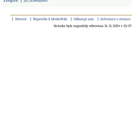
Kategorie
:
JKI/Křesťanství
Historie
Nápověda k MediaWiki
Odkazuje sem
Informace o stránce
Stránka byla naposledy editována 14. 11. 2024 v 22:37.