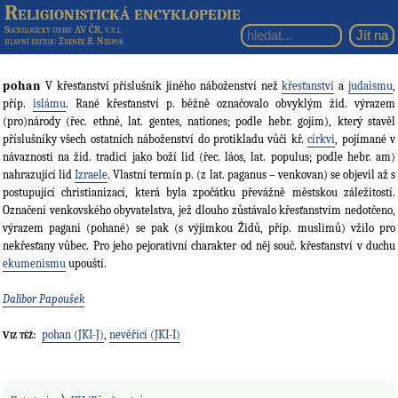
Religionistická encyklopedie
Sociologický ústav AV ČR, v.v.i.
hlavní editor
: Zdeněk R. Nešpor
pohan
V křesťanství příslušník jiného náboženství než
křesťanství
a
judaismu
,
příp.
islámu
. Rané křesťanství p. běžně označovalo obvyklým žid. výrazem
(pro)národy (řec. ethné, lat. gentes, nationes; podle hebr. gojim), který stavěl
příslušníky všech ostatních náboženství do protikladu vůči kř.
církvi
, pojímané v
návaznosti na žid. tradici jako boží lid (řec. láos, lat. populus; podle hebr. am)
nahrazující lid
Izraele
. Vlastní termín p. (z lat. paganus – venkovan) se objevil až s
postupující christianizací, která byla zpočátku převážně městskou záležitostí.
Označení venkovského obyvatelstva, jež dlouho zůstávalo křesťanstvím nedotčeno,
výrazem pagani (pohané) se pak (s výjimkou Židů, příp. muslimů) vžilo pro
nekřesťany vůbec. Pro jeho pejorativní charakter od něj souč. křesťanství v duchu
ekumenismu
upouští.
Dalibor Papoušek
pohan (JKI-J)
,
nevěřící (JKI-I)
Viz též: