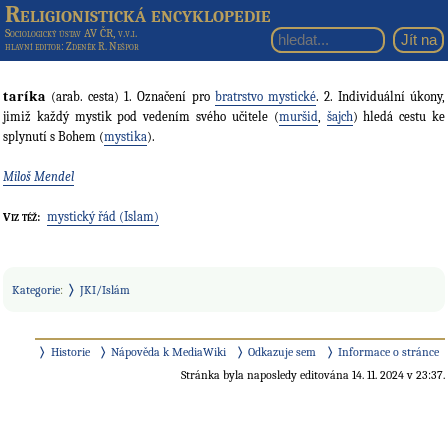
Religionistická encyklopedie
Sociologický ústav AV ČR, v.v.i.
hlavní editor
: Zdeněk R. Nešpor
taríka
(arab. cesta) 1. Označení pro
bratrstvo mystické
. 2. Individuální úkony,
jimiž každý mystik pod vedením svého učitele (
muršid
,
šajch
) hledá cestu ke
splynutí s Bohem (
mystika
).
Miloš Mendel
mystický řád (Islam)
Viz též:
Kategorie
:
JKI/Islám
Historie
Nápověda k MediaWiki
Odkazuje sem
Informace o stránce
Stránka byla naposledy editována 14. 11. 2024 v 23:37.