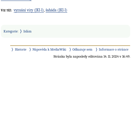
vyznání víry (JKI-I)
,
šaháda (JKI-I)
Viz též:
Kategorie
:
Islám
Historie
Nápověda k MediaWiki
Odkazuje sem
Informace o stránce
Stránka byla naposledy editována 14. 11. 2024 v 16:49.