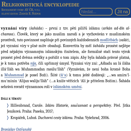
Religionistická encyklopedie
Sociologický ústav AV ČR, v.v.i.
hlavní editor
: Zdeněk R. Nešpor
vyznání víry
(
šaháda
) – první z tzv. pěti pilířů islámu (
arkán ad-dín al-
chamsa
). Člověk, který se jako muslim narodí a je vychováván v muslimském
prostředí, tuto povinnost naplňuje při povinných každodenních
modlitbách
(
salát
),
jež vyznání víry v plné míře obsahují. Konvertita by měl
šahádu
pronést nejlépe
před nějakým významným islámským činitelem, ale formálně stačí tento výrok
pronést před dvěma svědky a pořídit o tom zápis. Aby byla šaháda právně platná,
je k tomu potřeba
níja
, čili upřímný úmysl. Vyznání víry zní: „Ašhadu an lá iláha
illáʼlláh wa Muhammadan rasúluʼlláh“ (Vyznávám, že není boha kromě Boha
a
Muhammad
je posel Boží). Šíité (
šíʻa
) k tomu ještě dodávají: „…wa amíraʼl-
muʼminín ʻAlíjun walíjuʼlláh“ (…a kníže věřících ʻAlí je přítelem Božím). Šaháda
sehrává rovněž významnou roli v
islámském umění
.
Dále k tématu
Hillenbrand, Carole.
Islám: Historie, současnost a perspektivy
. Přel. Jitka
Jeníková. Praha: Paseka, 2017;
Kropáček, Luboš.
Duchovní cesty islámu
. Praha: Vyšehrad, 2006.
Bronislav Ostřanský