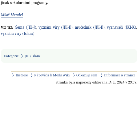
jinak sekulárními programy.
Miloš Mendel
Šema (JKI-J)
,
vyznání víry (JKI-K)
,
mučedník (JKI-K)
,
vyznavači (JKI-K)
,
Viz též:
vyznání víry (Islam)
Kategorie
:
JKI/Islám
Historie
Nápověda k MediaWiki
Odkazuje sem
Informace o stránce
Stránka byla naposledy editována 14. 11. 2024 v 23:37.