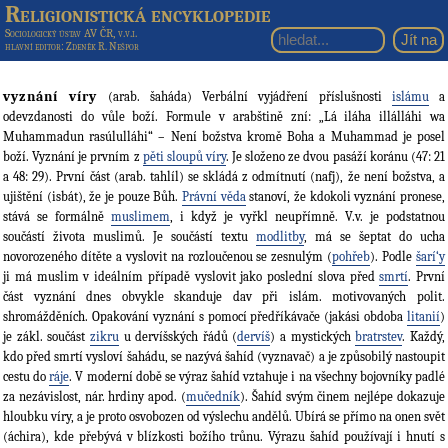
Religionistická encyklopedie
Sociologický ústav AV ČR, v.v.i.
hlavní editor
: Zdeněk R. Nešpor
vyznání víry
(arab. šaháda) Verbální vyjádření příslušnosti
islámu
a
odevzdanosti do vůle boží. Formule v arabštině zní: „Lá iláha illálláhi wa
Muhammadun rasúlulláhi“ – Není božstva kromě Boha a Muhammad je posel
boží. Vyznání je prvním z
pěti sloupů víry
. Je složeno ze dvou pasáží koránu (47: 21
a 48: 29). První část (arab. tahlíl) se skládá z odmítnutí (nafj), že není božstva, a
ujištění (isbát), že je pouze Bůh.
Právní věda
stanoví, že kdokoli vyznání pronese,
stává se formálně
muslimem
, i když je vyřkl neupřímně. V.v. je podstatnou
součástí života muslimů. Je součástí textu
modlitby
, má se šeptat do ucha
novorozeného dítěte a vyslovit na rozloučenou se zesnulým (
pohřeb
). Podle
šarí‘y
ji má muslim v ideálním případě vyslovit jako poslední slova před
smrtí
. První
část vyznání dnes obvykle skanduje dav při islám. motivovaných polit.
shromážděních. Opakování vyznání s pomocí předříkávače (jakási obdoba
litanií
)
je zákl. součást
zikru
u dervíšských řádů (
dervíš
) a mystických
bratrstev
. Každý,
kdo před smrtí vysloví šahádu, se nazývá šahíd (vyznavač) a je způsobilý nastoupit
cestu do
ráje
. V moderní době se výraz šahíd vztahuje i na všechny bojovníky padlé
za nezávislost, nár. hrdiny apod. (
mučedník
). Šahíd svým činem nejlépe dokazuje
hloubku víry, a je proto osvobozen od výslechu andělů. Ubírá se přímo na onen svět
(áchira), kde přebývá v blízkosti božího trůnu. Výrazu šahíd používají i hnutí s