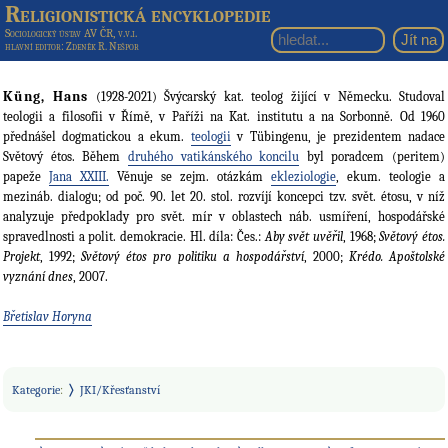
Religionistická encyklopedie
Sociologický ústav AV ČR, v.v.i.
hlavní editor
: Zdeněk R. Nešpor
Küng, Hans
(1928-2021) Švýcarský kat. teolog žijící v Německu. Studoval
teologii a filosofii v Římě, v Paříži na Kat. institutu a na Sorbonně. Od 1960
přednášel dogmatickou a ekum.
teologii
v Tübingenu, je prezidentem nadace
Světový étos. Během
druhého vatikánského koncilu
byl poradcem (peritem)
papeže
Jana XXIII.
Věnuje se zejm. otázkám
ekleziologie
, ekum. teologie a
mezináb. dialogu; od poč. 90. let 20. stol. rozvíjí koncepci tzv. svět. étosu, v níž
analyzuje předpoklady pro svět. mír v oblastech náb. usmíření, hospodářské
spravedlnosti a polit. demokracie. Hl. díla: Čes.:
Aby svět uvěřil
, 1968;
Světový étos.
Projekt
, 1992;
Světový étos pro politiku a hospodářství
, 2000;
Krédo. Apoštolské
vyznání dnes
, 2007.
Břetislav Horyna
Kategorie
:
JKI/Křesťanství