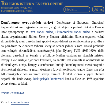
Religionistická encyklopedie
Sociologický ústav AV ČR, v.v.i.
hlavní editor
: Zdeněk R. Nešpor
Konference evropských církví
(Conference of European Churches)
Regionální ekum. organizace pravosl., anglikánských a protest. církví v Evropě.
Úzce spolupracuje se
Svět. radou církví
,
Ekumenickou radou církví
a dalšími
ekum. organizacemi. Sídlem K.e.c. je Ženeva, oficiálním řídícím orgánem valné
shromáždění; mezi zasedáními spočívá odpovědnost na osmičlenném prezidiu a
na poradním 27 členném výboru, který se schází jednou v roce. Dosud proběhlo
osm valných shromáždění, označovaných jako Nyborg I-VIII (1959-1979), další
plenární zasedání se konala v přibližně 5letém odstupu na různých místech
Evropy. K.e.c. usiluje o jednotu křesťanů; na začátku své činnosti se orientovala na
sblížení vých. a záp. Evropy, v současnosti buduje kontakty mezi menšinovými a
většinovými církvemi a mezi křesťany různých konfesních tradic. Dnes má přes
120 členských církví ve všech evrop. zemích. Římkat. církev k jejím členům
nepatří, ale Rada evrop.
biskupských konferencí
koná s K.e.c. od 1978 společná
evrop. ekum. setkání.
Helena Pavlincová
ekumenismus
Viz též: