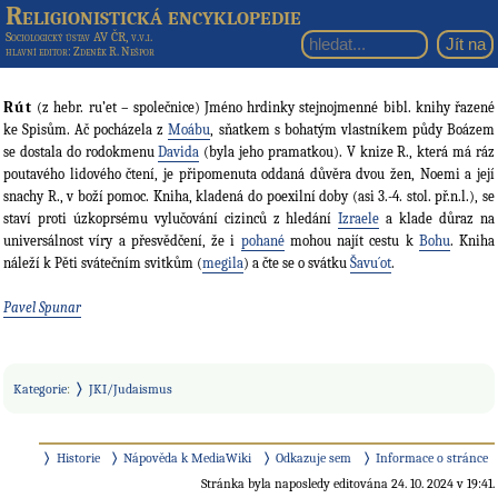
Religionistická encyklopedie
Sociologický ústav AV ČR, v.v.i.
hlavní editor
: Zdeněk R. Nešpor
Rút
(z hebr. ru’et – společnice) Jméno hrdinky stejnojmenné bibl. knihy řazené
ke Spisům. Ač pocházela z
Moábu
, sňatkem s bohatým vlastníkem půdy Boázem
se dostala do rodokmenu
Davida
(byla jeho pramatkou). V knize R., která má ráz
poutavého lidového čtení, je připomenuta oddaná důvěra dvou žen, Noemi a její
snachy R., v boží pomoc. Kniha, kladená do poexilní doby (asi 3.-4. stol. př.n.l.), se
staví proti úzkoprsému vylučování cizinců z hledání
Izraele
a klade důraz na
universálnost víry a přesvědčení, že i
pohané
mohou najít cestu k
Bohu
. Kniha
náleží k Pěti svátečním svitkům (
megila
) a čte se o svátku
Šavu´ot
.
Pavel Spunar
Kategorie
:
JKI/Judaismus
Historie
Nápověda k MediaWiki
Odkazuje sem
Informace o stránce
Stránka byla naposledy editována 24. 10. 2024 v 19:41.