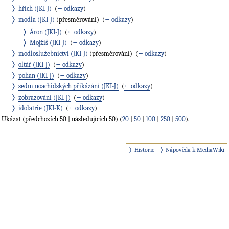
hřích (JKI-J)
‎
(
← odkazy
)
modla (JKI-J)
(přesměrování) ‎
(
← odkazy
)
Áron (JKI-J)
‎
(
← odkazy
)
Mojžíš (JKI-J)
‎
(
← odkazy
)
modloslužebnictví (JKI-J)
(přesměrování) ‎
(
← odkazy
)
oltář (JKI-J)
‎
(
← odkazy
)
pohan (JKI-J)
‎
(
← odkazy
)
sedm noachidských přikázání (JKI-J)
‎
(
← odkazy
)
zobrazování (JKI-J)
‎
(
← odkazy
)
idolatrie (JKI-K)
‎
(
← odkazy
)
Ukázat (předchozích 50 | následujících 50) (
20
|
50
|
100
|
250
|
500
).
Historie
Nápověda k MediaWiki