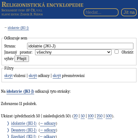
Religionistická encyklopedie
Sociologický ústav AV ČR, v.v.i.
hlavní editor
: Zdeněk R. Nešpor
←
idolatrie (JKI-J)
Odkazuje sem
Strana:
Jmenný prostor:
Obrátit
výběr
Filtry
skrýt
vložení |
skrýt
odkazy |
skrýt
přesměrování
Na
idolatrie (JKI-J)
odkazují tyto stránky:
Zobrazeno 11 položek.
Ukázat (předchozích 50 | následujících 50) (
20
|
50
|
100
|
250
|
500
).
idolatrie (JKI-I)
‎
(
← odkazy
)
Desatero (JKI-J)
‎
(
← odkazy
)
Ezechiel (JKI-J)
‎
(
← odkazy
)