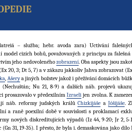
opedie
latreiá – služba; hebr. avoda zara) Uctívání falešný
aní model cizích bohů, považovaných z principu za falešná
ictvím jeho nedovoleného
zobrazení
. Oba aspekty jsou zako
(Ex 20, 3; Dt 5, 7) a v zákazu jakkoliv Jahva zobrazovat (Ex
ka
,
Ašery
a jiných božstev jakož i přežívání domácích bůžk
tu (Nechuštán; Nu 21, 8-9) a dalších náb. projevů ukazuj
nci prosazovalo v předexilním
Izraeli
jen zvolna. K zamezení
dají náb. reformy judských králů
Chizkijáše
a
Jóšijáše
. Z
lní a raně poexilní době v souvislosti s proklamací exkl
rmy nových diskreditujících výpadů (Iz 44, 9-20; Jr 2, 5-
(Gn 31, 19-35). I přesto, že byla i. demaskována jako dílo