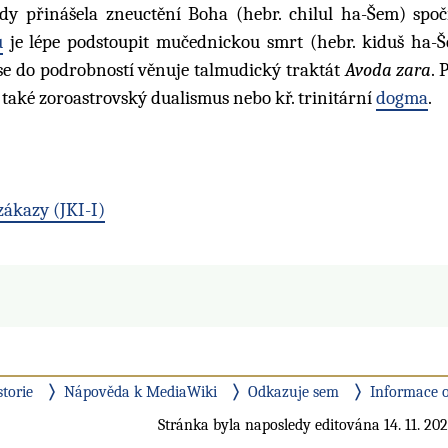
dy přinášela zneuctění Boha (hebr. chilul ha-Šem) spočí
u
je lépe podstoupit mučednickou smrt (hebr. kiduš ha-
se do podrobností věnuje talmudický traktát
Avoda zara
. 
e také zoroastrovský dualismus nebo kř. trinitární
dogma
.
zákazy (JKI-I)
storie
Nápověda k MediaWiki
Odkazuje sem
Informace o
Stránka byla naposledy editována 14. 11. 202