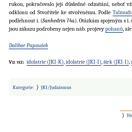
rukou, pokračovalo její důsledné odmítání, neboť vž
odklonu od Stvořitele ke stvořenému. Podle
Talmud
podlehnout i. (
Sanhedrin
74a). Otázkám spojeným s i. 
jsou zákazu podrobeny nejen náb. projevy
pohanů
, al
Dalibor Papoušek
idolatrie (JKI-K)
,
idolatrie (JKI-I)
,
širk (JKI-I)
,
Viz též:
Kategorie
:
JKI/Judaismus
Hi