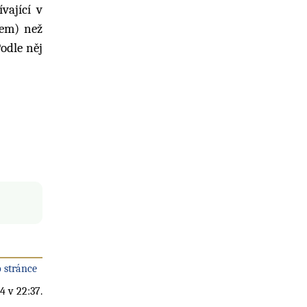
vající v
Šem) než
Podle něj
 stránce
4 v 22:37.