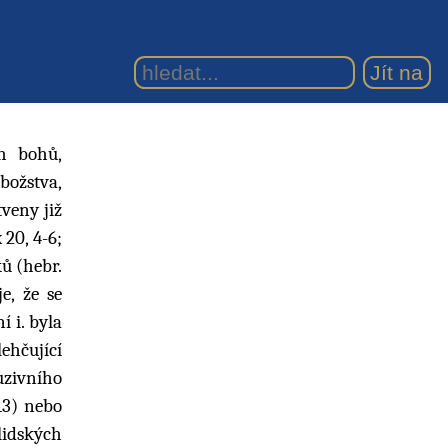
ch bohů,
 božstva,
tveny již
 20, 4-6;
ů (hebr.
e, že se
 i. byla
lehčující
uzivního
13) nebo
 lidských