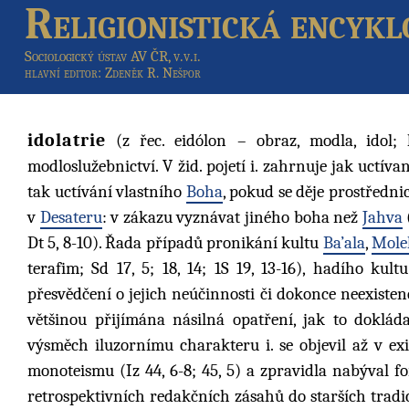
Religionistická encykl
Sociologický ústav AV ČR, v.v.i.
hlavní editor
: Zdeněk R. Nešpor
idolatrie
(z řec. eidólon – obraz, modla, idol; 
modloslužebnictví. V žid. pojetí i. zahrnuje jak uctív
tak uctívání vlastního
Boha
, pokud se děje prostředn
v
Desateru
: v zákazu vyznávat jiného boha než
Jahva
Dt 5, 8-10). Řada případů pronikání kultu
Ba’ala
,
Mole
terafim; Sd 17, 5; 18, 14; 1S 19, 13-16), hadího kul
přesvědčení o jejich neúčinnosti či dokonce neexiste
většinou přijímána násilná opatření, jak to doklá
výsměch iluzornímu charakteru i. se objevil až v exi
monoteismu (Iz 44, 6-8; 45, 5) a zpravidla nabýval fo
retrospektivních redakčních zásahů do starších tradic 