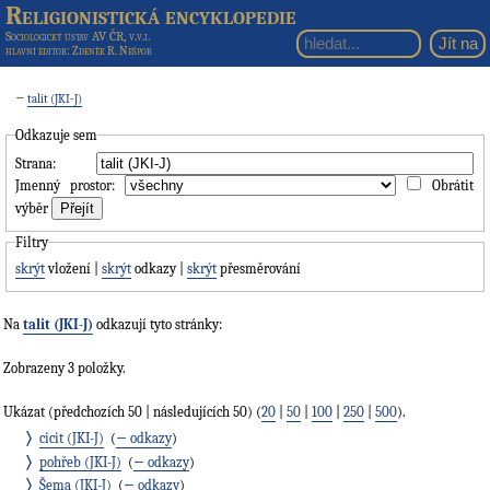
Religionistická encyklopedie
Sociologický ústav AV ČR, v.v.i.
hlavní editor
: Zdeněk R. Nešpor
←
talit (JKI-J)
Odkazuje sem
Strana:
Jmenný prostor:
Obrátit
výběr
Filtry
skrýt
vložení |
skrýt
odkazy |
skrýt
přesměrování
Na
talit (JKI-J)
odkazují tyto stránky:
Zobrazeny 3 položky.
Ukázat (předchozích 50 | následujících 50) (
20
|
50
|
100
|
250
|
500
).
cicit (JKI-J)
‎
(
← odkazy
)
pohřeb (JKI-J)
‎
(
← odkazy
)
Šema (JKI-J)
‎
(
← odkazy
)