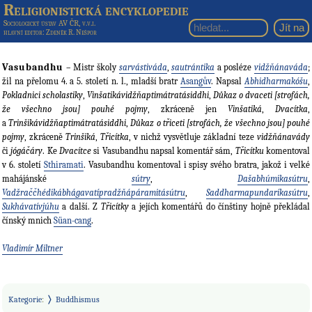
Religionistická encyklopedie
Sociologický ústav AV ČR, v.v.i.
hlavní editor
: Zdeněk R. Nešpor
Vasubandhu
– Mistr školy
sarvástiváda
,
sautrántika
a posléze
vidžňánaváda
;
žil na přelomu 4. a 5. století n. l., mladší bratr
Asangův
. Napsal
Abhidharmakóšu
,
Pokladnici scholastiky
,
Vinšatikávidžňaptimátratásiddhi
,
Důkaz o dvaceti [strofách,
že všechno jsou] pouhé pojmy
, zkráceně jen
Vinšatiká
,
Dvacítka
,
a
Trinšikávidžňaptimátratásiddhi
,
Důkaz o třiceti [strofách, že všechno jsou] pouhé
pojmy
, zkráceně
Trinšiká
,
Třicítka
, v nichž vysvětluje základní teze
vidžňánavády
či
jógáčáry
. Ke
Dvacítce
si Vasubandhu napsal komentář sám,
Třicítku
komentoval
v 6. století
Sthiramati
. Vasubandhu komentoval i spisy svého bratra, jakož i velké
mahájánské
sútry
,
Dašabhúmikasútru
,
Vadžraččhédikábhágavatípradžňápáramitásútru
,
Saddharmapundaríkasútru
,
Sukhávatívjúhu
a další. Z
Třicítky
a jejích komentářů do čínštiny hojně překládal
čínský mnich
Süan-cang
.
Vladimír Miltner
Kategorie
:
Buddhismus