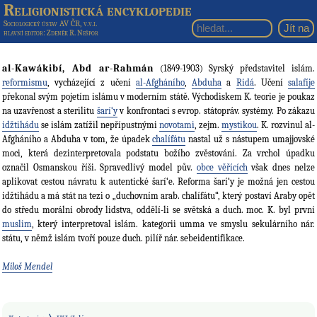
Religionistická encyklopedie
Sociologický ústav AV ČR, v.v.i.
hlavní editor
: Zdeněk R. Nešpor
al-Kawákibí, Abd ar-Rahmán
(1849-1903) Syrský představitel islám.
reformismu
, vycházející z učení
al-Afgháního
,
Abduha
a
Ridá
. Učení
salafíje
překonal svým pojetím islámu v moderním státě. Východiskem K. teorie je poukaz
na uzavřenost a sterilitu
šarí‘y
v konfrontaci s evrop. státopráv. systémy. Po zákazu
idžtihádu
se islám zatížil nepřípustnými
novotami
, zejm.
mystikou
. K. rozvinul al-
Afgháního a Abduha v tom, že úpadek
chalífátu
nastal už s nástupem umajjovské
moci, která dezinterpretovala podstatu božího zvěstování. Za vrchol úpadku
označil Osmanskou říši. Spravedlivý model pův.
obce věřících
však dnes nelze
aplikovat cestou návratu k autentické šarí‘e. Reforma šarí‘y je možná jen cestou
idžtihádu a má stát na tezi o „duchovním arab. chalífátu“, který postaví Araby opět
do středu morální obrody lidstva, oddělí-li se světská a duch. moc. K. byl první
muslim
, který interpretoval islám. kategorii umma ve smyslu sekulárního nár.
státu, v němž islám tvoří pouze duch. pilíř nár. sebeidentifikace.
Miloš Mendel