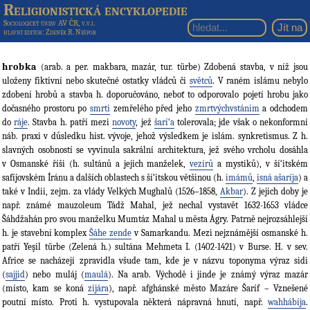
Religionistická encyklopedie
Sociologický ústav AV ČR, v.v.i.
hlavní editor
: Zdeněk R. Nešpor
hrobka
(arab. a per. makbara, mazár, tur. türbe) Zdobená stavba, v níž jsou
uloženy fiktivní nebo skutečné ostatky vládců či
světců
. V raném islámu nebylo
zdobení hrobů a stavba h. doporučováno, neboť to odporovalo pojetí hrobu jako
dočasného prostoru po
smrti
zemřelého před jeho
zmrtvýchvstáním
a odchodem
do
ráje
. Stavba h. patří mezi
novoty
, jež
šarí‘a
tolerovala; jde však o nekonformní
náb. praxi v důsledku hist. vývoje, jehož výsledkem je islám. synkretismus. Z h.
slavných osobností se vyvinula sakrální architektura, jež svého vrcholu dosáhla
v Osmanské říši (h. sultánů a jejich manželek,
vezírů
a mystiků), v ší‘itském
safíjovském Íránu a dalších oblastech s ší‘itskou většinou (h.
imámů
,
isná ašaríja
) a
také v Indii, zejm. za vlády Velkých Mughalů (1526–1858,
Akbar
). Z jejich doby je
např. známé mauzoleum Tádž Mahal, jež nechal vystavět 1632-1653 vládce
Šáhdžahán pro svou manželku Mumtáz Mahal u města Ágry. Patrně nejrozsáhlejší
h. je stavební komplex
Šáhe zende
v Samarkandu. Mezi nejznámější osmanské h.
patří Yeşil türbe (Zelená h.) sultána Mehmeta I. (1402-1421) v Burse. H. v sev.
Africe se nacházejí zpravidla všude tam, kde je v názvu toponyma výraz sidi
(
sajjid
) nebo muláj (
maulá
). Na arab. Východě i jinde je známý výraz mazár
(místo, kam se koná
zijára
), např. afghánské město Mazáre Šaríf – Vznešené
poutní místo. Proti h. vystupovala některá nápravná hnutí, např.
wahhábíja
.