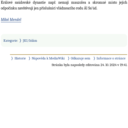
Králové saúdovské dynastie např. nemají mauzolea a skromné místo jejich
odpočinku navštěvují jen příslušníci vládnoucího rodu Ál Sa‘úd.
Miloš Mendel
Kategorie
:
JKI/Islám
Historie
Nápověda k MediaWiki
Odkazuje sem
Informace o stránce
Stránka byla naposledy editována 24. 10. 2024 v 19:41.