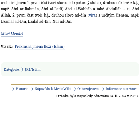
osobních jmen: 1. první část tvoří slovo abd (pokorný sluha), druhou některé z k.j.,
např. Abd ar-Rahmán, Abd al-Latíf, Abd al-Wahháb a také Abdulláh – tj. Abd
Alláh; 2. první část tvoří k.j., druhou slovo ad-dín (
víra
) s určitým členem, např.
Džamál ad-Dín, Džalál ad-Dín, Núr ad-Dín.
Miloš Mendel
Překrásná jména Boží (Islam)
Viz též:
Kategorie
:
JKI/Islám
Historie
Nápověda k MediaWiki
Odkazuje sem
Informace o stránce
Stránka byla naposledy editována 14. 11. 2024 v 23:37.