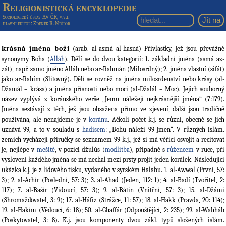
Religionistická encyklopedie
Sociologický ústav AV ČR, v.v.i.
hlavní editor
: Zdeněk R. Nešpor
krásná jména boží
(arab. al-asmá al-hasná) Přívlastky, jež jsou převážně
synonymy Boha (
Alláh
). Dělí se do dvou kategorií: 1. základní jména (asmá az-
zát), např. samo jméno Alláh nebo ar-Rahmán (Milosrdný); 2. jména vlastní (sifát)
jako ar-Rahím (Slitovný). Dělí se rovněž na jména milosrdenství nebo krásy (al-
Džamál – krása) a jména přísnosti nebo moci (al-Džalál – Moc). Jejich souborný
název vyplývá z koránského verše „Jemu náležejí nejkrásnější jména“ (7:179).
Jména sestávají z těch, jež jsou obsažena přímo ve zjevení, další jsou tradičně
používána, ale nenajdeme je v
koránu
. Ačkoli počet k.j. se různí, obecně se jich
uznává 99, a to v souladu s
hadísem
: „Bohu náleží 99 jmen“. V různých islám.
zemích vycházejí příručky se seznamem 99 k.j., jež si má věřící osvojit a recitovat
je, nejlépe v
mešitě
, v pozici džulús (
modlitba
), případně s
růžencem
v ruce, při
vyslovení každého jména se má nechal mezi prsty projít jeden korálek. Následující
ukázka k.j. je z lidového tisku, vydaného v syrském Halabu. 1. al-Awwal (První, 57:
3); 2. al-Achír (Poslední, 57: 3); 3. al-Ahad (Jeden, 112: 1); 4. al-Badí (Tvořitel, 2:
117); 7. al-Bašír (Vidoucí, 57: 3); 9. al-Bátin (Vnitřní, 57: 3); 15. al-Džámi
(Shromažďovatel, 3: 9); 17. al-Háfiz (Strážce, 11: 57); 18. al-Hakk (Pravda, 20: 114);
19. al-Hakím (Vědoucí, 6: 18); 50. al-Ghaffár (Odpouštějící, 2: 235); 99. al-Wahháb
(Poskytovatel, 3: 8). K.j. jsou komponenty dvou zákl. typů složených islám.