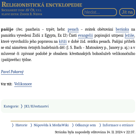
Religionistická encyklopedie
Sociologický ústav AV ČR, v.v.i.
hlavní editor
: Zdeněk R. Nešpor
pašije
(řec. paschein – trpět; hebr.
pesach
– svátek obětování
beránka
na
památku vyvedení Židů z Egypta, Ex 12) Části
evangelií
popisující utrpení
Ježíše
,
které vyvrcholilo jeho popravou na
kříži
v době žid. svátku pesach. Pašijní příběh
se stal námětem četných hudebních děl (J. S. Bach – Matoušovy p., Janovy p. aj.) a v
mluvené či zpívané podobě je obsahem křesťanských bohoslužeb velikonočního
(pašijového) týdne.
Pavel Pokorný
Velikonoce
Viz též:
Kategorie
:
JKI/Křesťanství
Historie
Nápověda k MediaWiki
Odkazuje sem
Informace o stránce
Stránka byla naposledy editována 14. 11. 2024 v 22:37.