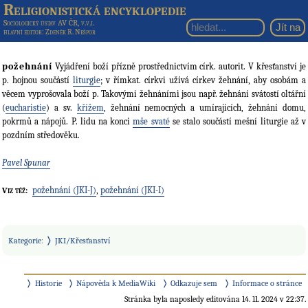
Religionistická encyklopedie
Sociologický ústav AV ČR, v.v.i.
hlavní editor
: Zdeněk R. Nešpor
požehnání
Vyjádření boží přízně prostřednictvím círk. autorit. V křesťanství je
p. hojnou součástí
liturgie
; v římkat. církvi užívá církev žehnání, aby osobám a
věcem vyprošovala boží p. Takovými žehnáními jsou např. žehnání svátostí oltářní
(
eucharistie
) a sv.
křížem
, žehnání nemocných a umírajících, žehnání domu,
pokrmů a nápojů. P. lidu na konci
mše svaté
se stalo součástí mešní liturgie až v
pozdním středověku.
Pavel Spunar
požehnání (JKI-J)
,
požehnání (JKI-I)
Viz též:
Kategorie
:
JKI/Křesťanství
Historie
Nápověda k MediaWiki
Odkazuje sem
Informace o stránce
Stránka byla naposledy editována 14. 11. 2024 v 22:37.