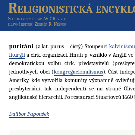
Religionistická encykl
Sociologický ústav AV ČR, v.v.i.
hlavní editor
: Zdeněk R. Nešpor
puritáni
(z lat. purus – čistý) Stoupenci
kalvinism
liturgii
a círk. organizaci. Hnutí p. vzniklo v Anglii ve 2
demokratickou volbu círk. představitelů (presbyte
jednotlivých obcí (
kongregacionalismus
). Část inde
Ameriky, kde vytvořila komunity významně ovlivňujíc
presbyteriáni, tak independenti se na straně Oliv
anglikánské hierarchii. Po restauraci Stuartovců 166
Dalibor Papoušek