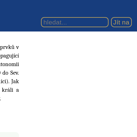
. prvků v
opagující
utonomii
 do Sev.
ci). Jak
 králi a
.