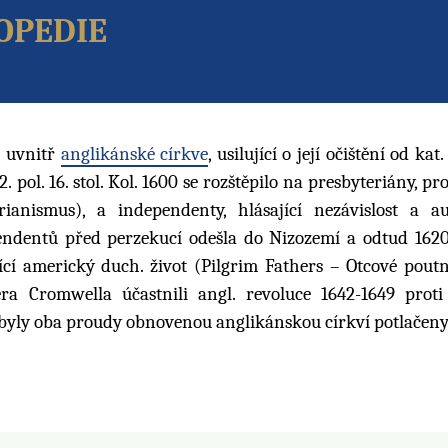
opedie
u
uvnitř
anglikánské církve
, usilující o její očištění od kat
. pol. 16. stol. Kol. 1600 se rozštěpilo na presbyteriány, pr
rianismus), a independenty, hlásající nezávislost a a
pendentů před perzekucí odešla do Nizozemí a odtud 1620
í americký duch. život (Pilgrim Fathers – Otcové poutní
era Cromwella účastnili angl. revoluce 1642-1649 proti
0 byly oba proudy obnovenou anglikánskou církví potlačeny