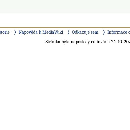
storie
Nápověda k MediaWiki
Odkazuje sem
Informace o
Stránka byla naposledy editována 24. 10. 202