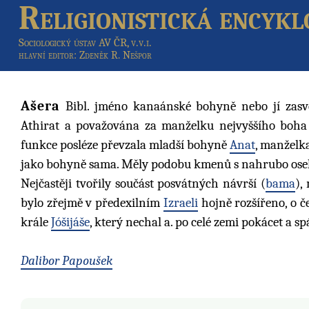
Religionistická encykl
Sociologický ústav AV ČR, v.v.i.
hlavní editor
: Zdeněk R. Nešpor
Ašera
Bibl. jméno kanaánské bohyně nebo jí zasvě
Athirat a považována za manželku nejvyššího boh
funkce posléze převzala mladší bohyně
Anat
, manželk
jako bohyně sama. Měly podobu kmenů s nahrubo osek
Nejčastěji tvořily součást posvátných návrší (
bama
),
bylo zřejmě v předexilním
Izraeli
hojně rozšířeno, o č
krále
Jóšijáše
, který nechal a. po celé zemi pokácet a spá
Dalibor Papoušek