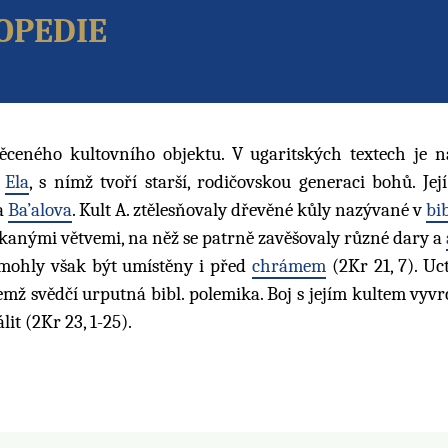
opedie
ceného kultovního objektu. V ugaritských textech je 
a
Ela
, s nímž tvoří starší, rodičovskou generaci bohů. Její
a
Ba’alova
. Kult A. ztělesňovaly dřevěné kůly nazývané v
bib
anými větvemi, na něž se patrně zavěšovaly různé dary a
 mohly však být umístěny i před
chrámem
(2Kr 21, 7). Uc
emž svědčí urputná bibl. polemika. Boj s jejím kultem vyvr
lit (2Kr 23, 1-25).