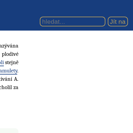
nazývána
 plodivé
li
stejně
amulety
.
tívání A.
cholil za