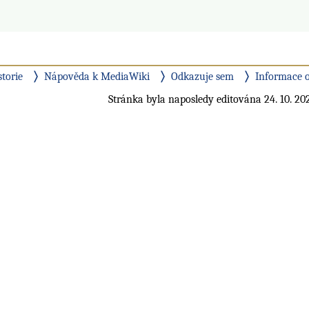
storie
Nápověda k MediaWiki
Odkazuje sem
Informace o
Stránka byla naposledy editována 24. 10. 202