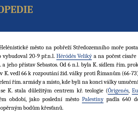
opedie
 Helénistické město na pobřeží Středozemního moře post
o vybudoval 20-9 př.n.l.
Héródés Veliký
a na počest císaře
K. a jeho přístav Sebastos. Od 6 n.l. byla K. sídlem řím. pr
v K. vedl 66 k rozpoutání žid. války proti Římanům (66-73
 velení řím. armády a místo, kde byli na konci války umučen
. se K. stala důležitým centrem kř. teologie (
Órigenés
,
Eu
kém období, jako poslední město
Palestiny
padla 640 d
m opěrným bodům křesťanů.