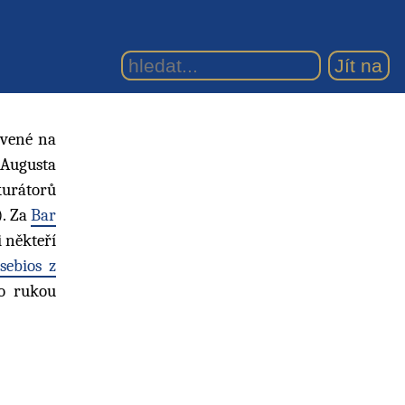
avené na
 Augusta
okurátorů
). Za
Bar
i někteří
sebios z
o rukou