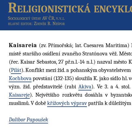
Religionistická encykl
Sociologický ústav AV ČR, v.v.i.
hlavní editor
: Zdeněk R. Nešpor
Kaisareia
(zv. Přímořská; lat. Caesarea Maritima)
místě staršího osídlení zvaného Stratónova věž. Měst
(řec. Kaisar Sebastos, 27 př.n.l.-14 n.l.) nazval město 
(
Pilát
). Konflikt mezi žid. a pohanským obyvatelstvem 
Kochbova
povstání (132-135) sloužila K. jako sídlo hl.
význ. žid. představitelé (rabi
Akiva
). Ve 3. a 4. stol
Kaisareje
). Největšího rozkvětu dosáhla v byzants
muslimů. V době
křížových výprav
patřila k důležitý
Dalibor Papoušek