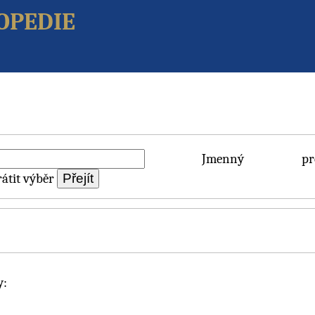
opedie
Jmenný pros
átit výběr
y: