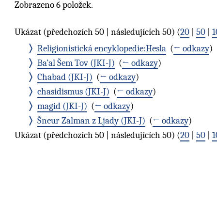
Zobrazeno 6 položek.
Ukázat (předchozích 50 | následujících 50) (
20
|
50
|
1
Religionistická encyklopedie:Hesla
‎
(
← odkazy
)
Ba’al Šem Tov (JKI-J)
‎
(
← odkazy
)
Chabad (JKI-J)
‎
(
← odkazy
)
chasidismus (JKI-J)
‎
(
← odkazy
)
magid (JKI-J)
‎
(
← odkazy
)
Šneur Zalman z Ljady (JKI-J)
‎
(
← odkazy
)
Ukázat (předchozích 50 | následujících 50) (
20
|
50
|
1