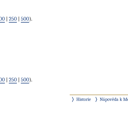
00
|
250
|
500
).
00
|
250
|
500
).
Historie
Nápověda k M