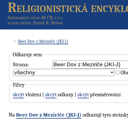
Religionistická encykl
Sociologický ústav AV ČR, v.v.i.
hlavní editor
: Zdeněk R. Nešpor
←
Beer Dov z Meziriče (JKI-J)
Odkazuje sem
Strana:
Obr
Filtry
skrýt
vložení |
skrýt
odkazy |
skrýt
přesměrování
Na
Beer Dov z Meziriče (JKI-J)
odkazují tyto stránk