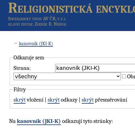
Religionistická encykl
Sociologický ústav AV ČR, v.v.i.
hlavní editor
: Zdeněk R. Nešpor
←
kanovník (JKI-K)
Odkazuje sem
Strana:
Obr
Filtry
skrýt
vložení |
skrýt
odkazy |
skrýt
přesměrování
Na
kanovník (JKI-K)
odkazují tyto stránky: