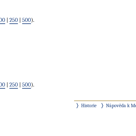
00
|
250
|
500
).
00
|
250
|
500
).
Historie
Nápověda k M