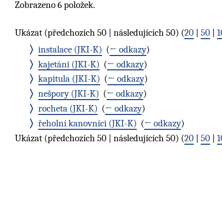
Zobrazeno 6 položek.
Ukázat (předchozích 50 | následujících 50) (
20
|
50
|
1
instalace (JKI-K)
‎
(
← odkazy
)
kajetáni (JKI-K)
‎
(
← odkazy
)
kapitula (JKI-K)
‎
(
← odkazy
)
nešpory (JKI-K)
‎
(
← odkazy
)
rocheta (JKI-K)
‎
(
← odkazy
)
řeholní kanovníci (JKI-K)
‎
(
← odkazy
)
Ukázat (předchozích 50 | následujících 50) (
20
|
50
|
1