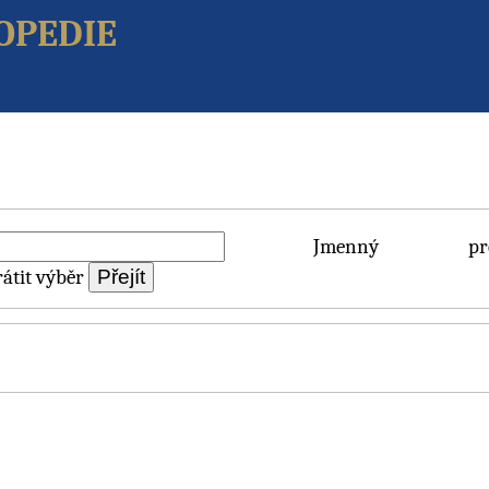
opedie
Jmenný pros
átit výběr