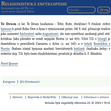
Religionistická encyklopedie
Sociologický ústav AV ČR, v.v.i.
hlavní editor
: Zdeněk R. Nešpor
Te Deum
(z lat. Te Deum laudamus – Tebe, Bože, chválíme) V římkat. církvi
hymnus
k poctě Boha Otce a Syna v rytmizované próze. Od 9. stol. přisuzuje tradice
jeho autorství
Ambrožovi
nebo
Augustinovi
, ale toto vysvětlení neobstojí před věd.
kritikou. Jako původce se uvádí nejspíše Niceta (z. asi 414). Užití T.D. v
liturgii
je
dosvědčeno v pravidlech Caesarea z Arles (z. asi 542) a v
řeholi
Benedikta z
Nursie
. Dodnes zůstal hymnus součástí breviářových
hodinek
(hodinka četby) v
sváteční dny. T.D. bylo často zhudebňováno, proslulá je skladba G. F. Händela.
Pavel Spunar
Kategorie
:
JKI/Křesťanství
Historie
Nápověda k MediaWiki
Odkazuje sem
Informace o stránce
Stránka byla naposledy editována 24. 10. 2024 v 19:41.