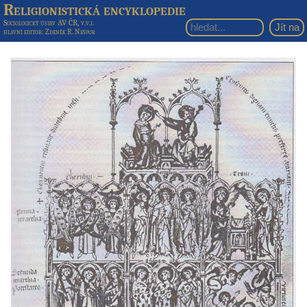
Religionistická encyklopedie
Sociologický ústav AV ČR, v.v.i.
hlavní editor
: Zdeněk R. Nešpor