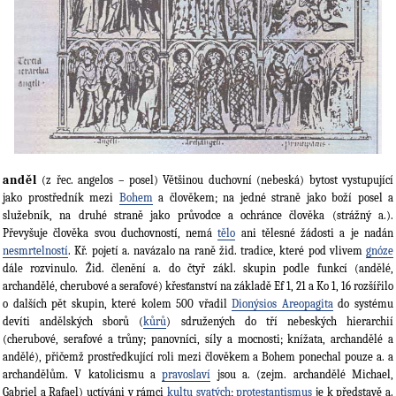
anděl
(z řec. angelos – posel) Většinou duchovní (nebeská) bytost vystupující
jako prostředník mezi
Bohem
a člověkem; na jedné straně jako boží posel a
služebník, na druhé straně jako průvodce a ochránce člověka (strážný a.).
Převyšuje člověka svou duchovností, nemá
tělo
ani tělesné žádosti a je nadán
nesmrtelností
. Kř. pojetí a. navázalo na raně žid. tradice, které pod vlivem
gnóze
dále rozvinulo. Žid. členění a. do čtyř zákl. skupin podle funkcí (andělé,
archandělé, cherubové a serafové) křesťanství na základě Ef 1, 21 a Ko 1, 16 rozšířilo
o dalších pět skupin, které kolem 500 vřadil
Dionýsios Areopagita
do systému
devíti andělských sborů (
kůrů
) sdružených do tří nebeských hierarchií
(cherubové, serafové a trůny; panovníci, síly a mocnosti; knížata, archandělé a
andělé), přičemž prostředkující roli mezi člověkem a Bohem ponechal pouze a. a
archandělům. V katolicismu a
pravoslaví
jsou a. (zejm. archandělé Michael,
Gabriel a Rafael) uctíváni v rámci
kultu svatých
;
protestantismus
je k představě a.