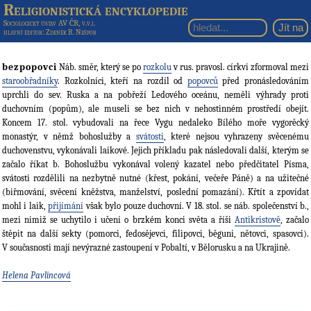
Religionistická encyklopedie
Sociologický ústav AV ČR, v.v.i.
hlavní editor
: Zdeněk R. Nešpor
bezpopovci
Náb. směr, který se po
rozkolu
v rus. pravosl. církvi zformoval mezi
staroobřadníky
. Rozkolníci, kteří na rozdíl od
popovců
před pronásledováním
uprchli do sev. Ruska a na pobřeží Ledového oceánu, neměli výhrady proti
duchovním (popům), ale museli se bez nich v nehostinném prostředí obejít.
Koncem 17. stol. vybudovali na řece Vygu nedaleko Bílého moře vygorěcký
monastýr, v němž bohoslužby a
svátosti
, které nejsou vyhrazeny svěcenému
duchovenstvu, vykonávali laikové. Jejich příkladu pak následovali další, kterým se
začalo říkat b. Bohoslužbu vykonával volený kazatel nebo předčitatel Písma,
svátosti rozdělili na nezbytně nutné (křest, pokání, večeře Páně) a na užitečné
(biřmování, svěcení kněžstva, manželství, poslední pomazání). Křtít a zpovídat
mohl i laik,
přijímání
však bylo pouze duchovní. V 18. stol. se náb. společenství b.,
mezi nimiž se uchytilo i učení o brzkém konci světa a říši
Antikristově
, začalo
štěpit na další sekty (pomorci, fedosějevci, filipovci, běguni, nětovci, spasovci).
V současnosti mají nevýrazné zastoupení v Pobaltí, v Bělorusku a na Ukrajině.
Helena Pavlincová