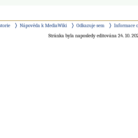
storie
Nápověda k MediaWiki
Odkazuje sem
Informace o
Stránka byla naposledy editována 24. 10. 202