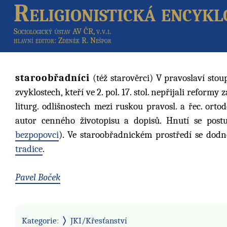
Religionistická encykl
Sociologický ústav AV ČR, v.v.i.
hlavní editor
: Zdeněk R. Nešpor
staroobřadníci
(též starověrci) V pravoslaví stou
zvyklostech, kteří ve 2. pol. 17. stol. nepřijali reform
liturg. odlišnostech mezi ruskou pravosl. a řec. orto
autor cenného životopisu a dopisů. Hnutí se pos
bezpopovci
). Ve staroobřadnickém prostředí se dodn
tradice
.
Pavel Boček
Kategorie
:
JKI/Křesťanství