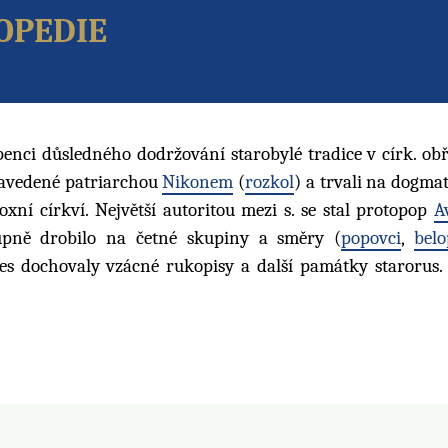
opedie
penci důsledného dodržování starobylé tradice v círk. ob
y zavedené patriarchou
Nikonem
(
rozkol
) a trvali na dogma
doxní církví. Největší autoritou mezi s. se stal protopop
A
tupně drobilo na četné skupiny a směry (
popovci
,
belo
es dochovaly vzácné rukopisy a další památky starorus. 