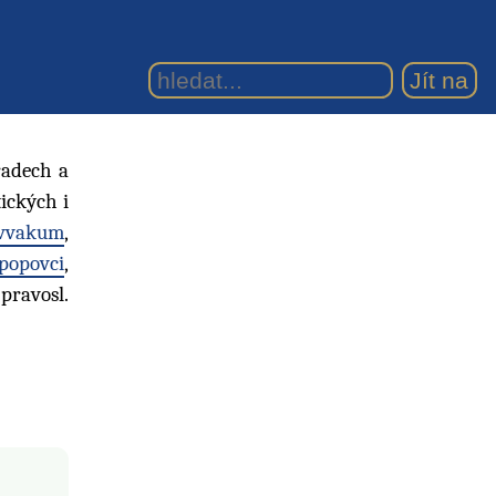
řadech a
tických i
vvakum
,
popovci
,
pravosl.