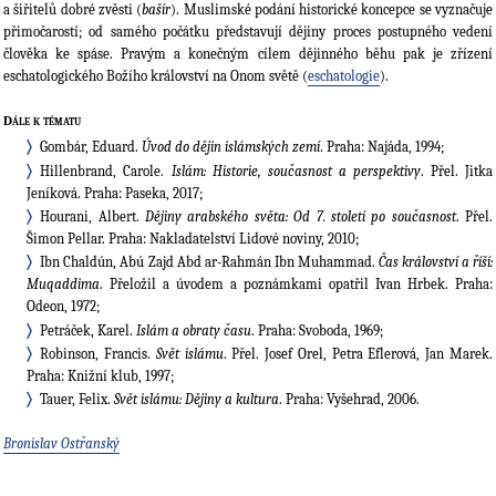
a šiřitelů dobré zvěsti (
bašír
). Muslimské podání historické koncepce se vyznačuje
přimočarostí; od samého počátku představují dějiny proces postupného vedení
člověka ke spáse. Pravým a konečným cílem dějinného běhu pak je zřízení
eschatologického Božího království na Onom světě (
eschatologie
).
Dále k tématu
Gombár, Eduard.
Úvod do dějin islámských zemí
. Praha: Najáda, 1994;
Hillenbrand, Carole.
Islám: Historie, současnost a perspektivy
. Přel. Jitka
Jeníková. Praha: Paseka, 2017;
Hourani, Albert.
Dějiny arabského světa: Od 7. století po současnost
. Přel.
Šimon Pellar. Praha: Nakladatelství Lidové noviny, 2010;
Ibn Chaldún, Abú Zajd Abd ar-Rahmán Ibn Muhammad.
Čas království a říší:
Muqaddima
. Přeložil a úvodem a poznámkami opatřil Ivan Hrbek. Praha:
Odeon, 1972;
Petráček, Karel.
Islám a obraty času
. Praha: Svoboda, 1969;
Robinson, Francis.
Svět islámu
. Přel. Josef Orel, Petra Eflerová, Jan Marek.
Praha: Knižní klub, 1997;
Tauer, Felix.
Svět islámu: Dějiny a kultura
. Praha: Vyšehrad, 2006.
Bronislav Ostřanský