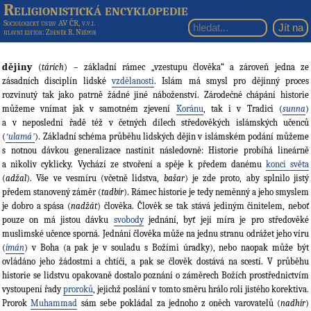
Religionistická encyklopedie
Sociologický ústav AV ČR, v.v.i.
hlavní editor
: Zdeněk R. Nešpor
dějiny
(
tárích
) – základní rámec „vzestupu člověka“ a zároveň jedna ze
zásadních disciplín lidské
vzdělanosti
. Islám má smysl pro dějinný proces
rozvinutý tak jako patrně žádné jiné náboženství. Zárodečné chápání historie
můžeme vnímat jak v samotném zjevení
Koránu
, tak i v Tradici (
sunna
)
a v neposlední řadě též v četných dílech středověkých islámských učenců
(
ʻulamáʼ
). Základní schéma průběhu lidských dějin v islámském podání můžeme
s notnou dávkou generalizace nastínit následovně: Historie probíhá lineárně
a nikoliv cyklicky. Vychází ze stvoření a spěje k předem danému
konci světa
(
adžal
). Vše ve vesmíru (včetně lidstva,
bašar
) je zde proto, aby splnilo jistý
předem stanovený záměr (
tadbír
). Rámec historie je tedy neměnný a jeho smyslem
je dobro a spása (
nadžát
) člověka. Člověk se tak stává jediným činitelem, neboť
pouze on má jistou dávku
svobody
jednání, byť její míra je pro středověké
muslimské učence sporná. Jednání člověka může na jednu stranu odrážet jeho víru
(
ímán
) v Boha (a pak je v souladu s Božími úradky), nebo naopak může být
ovládáno jeho žádostmi a chtíči, a pak se člověk dostává na scestí. V průběhu
historie se lidstvu opakovaně dostalo poznání o záměrech Božích prostřednictvím
vystoupení řady
proroků
, jejichž poslání v tomto směru hrálo roli jistého korektiva.
Prorok
Muhammad
sám sebe pokládal za jednoho z oněch varovatelů (
nadhír
)