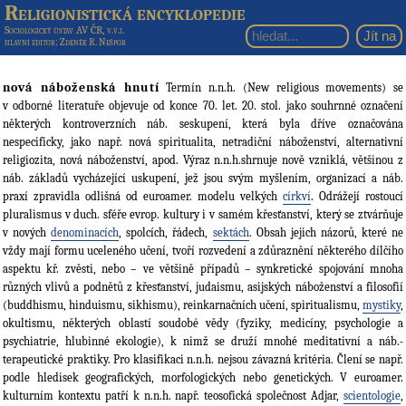
Religionistická encyklopedie
Sociologický ústav AV ČR, v.v.i.
hlavní editor
: Zdeněk R. Nešpor
nová náboženská hnutí
Termín n.n.h. (New religious movements) se
v odborné literatuře objevuje od konce 70. let. 20. stol. jako souhrnné označení
některých kontroverzních náb. seskupení, která byla dříve označována
nespecificky, jako např. nová spiritualita, netradiční náboženství, alternativní
religiozita, nová náboženství, apod. Výraz n.n.h.shrnuje nově vzniklá, většinou z
náb. základů vycházející uskupení, jež jsou svým myšlením, organizací a náb.
praxí zpravidla odlišná od euroamer. modelu velkých
církví
. Odrážejí rostoucí
pluralismus v duch. sféře evrop. kultury i v samém křesťanství, který se ztvárňuje
v nových
denominacích
, spolcích, řádech,
sektách
. Obsah jejich názorů, které ne
vždy mají formu uceleného učení, tvoří rozvedení a zdůraznění některého dílčího
aspektu kř. zvěsti, nebo – ve většině případů – synkretické spojování mnoha
různých vlivů a podnětů z křesťanství, judaismu, asijských náboženství a filosofií
(buddhismu, hinduismu, sikhismu), reinkarnačních učení, spiritualismu,
mystiky
,
okultismu, některých oblastí soudobé vědy (fyziky, medicíny, psychologie a
psychiatrie, hlubinné ekologie), k nimž se druží mnohé meditativní a náb.-
terapeutické praktiky. Pro klasifikaci n.n.h. nejsou závazná kritéria. Člení se např.
podle hledisek geografických, morfologických nebo genetických. V euroamer.
kulturním kontextu patří k n.n.h. např. teosofická společnost Adjar,
scientologie
,