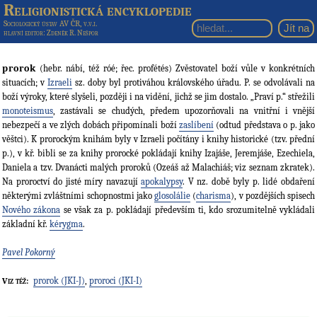
Religionistická encyklopedie
Sociologický ústav AV ČR, v.v.i.
hlavní editor
: Zdeněk R. Nešpor
prorok
(hebr. nábí, též róé; řec. profétés) Zvěstovatel boží vůle v konkrétních
situacích; v
Izraeli
sz. doby byl protiváhou královského úřadu. P. se odvolávali na
boží výroky, které slyšeli, později i na vidění, jichž se jim dostalo. „Praví p.“ střežili
monoteismus
, zastávali se chudých, předem upozorňovali na vnitřní i vnější
nebezpečí a ve zlých dobách připomínali boží
zaslíbení
(odtud představa o p. jako
věštci). K prorockým knihám byly v Izraeli počítány i knihy historické (tzv. přední
p.), v kř. bibli se za knihy prorocké pokládají knihy Izajáše, Jeremjáše, Ezechiela,
Daniela a tzv. Dvanácti malých proroků (Ozeáš až Malachiáš; viz seznam zkratek).
Na proroctví do jisté míry navazují
apokalypsy
. V nz. době byly p. lidé obdaření
některými zvláštními schopnostmi jako
glosolálie
(
charisma
), v pozdějších spisech
Nového zákona
se však za p. pokládají především ti, kdo srozumitelně vykládali
základní kř.
kérygma
.
Pavel Pokorný
prorok (JKI-J)
,
proroci (JKI-I)
Viz též: