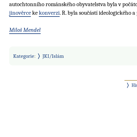
autochtonního románského obyvatelstva byla v počátcích
jinověrce
ke
konverzi
. R. byla součástí ideologického a
Miloš Mendel
Kategorie
:
JKI/Islám
Hi