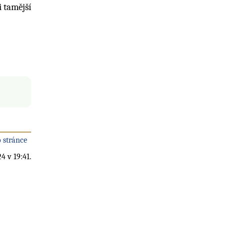
i tamější
 stránce
4 v 19:41.