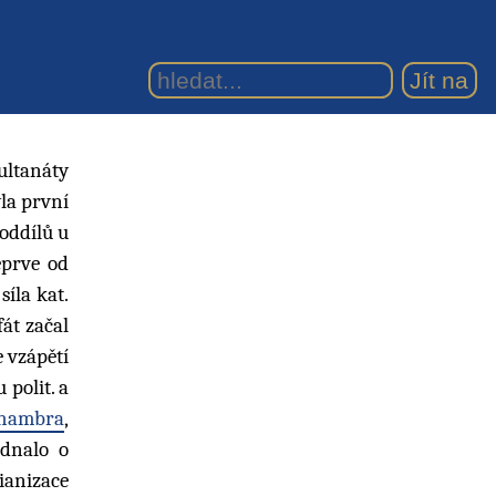
ultanáty
yla první
oddílů u
eprve od
íla kat.
fát začal
e vzápětí
polit. a
hambra
,
ednalo o
ianizace