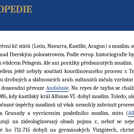
opedie
ní kř. států (León, Navarra, Kastilie, Aragon) s muslim. s
u nad Iberským poloostrovem. Podle evrop. historiografie b
m vůdcem Pelagem. Ale ani porážky předsunutých muslim. 
llem ještě nebyly součástí koordinovaného procesu r. T
 drobných a slábnoucích arab. sultanátů začala vzrůstat s
či dosavadní převaze
Andalusie
. Na reyes de tayfas se chalí
085, kdy kastilský král Alfonso VI. dobyl muslim. Toledo, al
Dočasné úspěchy muslimů už však nemohly zabránit procesu 
m Granady a vyvrácením posledního muslim. státu (
Al
azují na zideologizovaný obsah pojmu r., neboť se nej
é ho 711-715 dobyli na germánských Vizigótech, christ