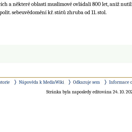
 a některé oblasti muslimové ovládali 800 let, aniž nutil
 polit. sebeuvědomění kř. států zhruba od 11. stol.
storie
Nápověda k MediaWiki
Odkazuje sem
Informace o
Stránka byla naposledy editována 24. 10. 202