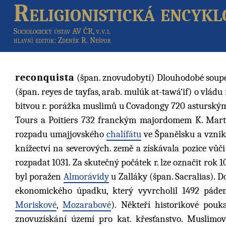
Religionistická encykl
Sociologický ústav AV ČR, v.v.i.
hlavní editor
: Zdeněk R. Nešpor
reconquista
(špan. znovudobytí) Dlouhodobé soupeře
(špan. reyes de tayfas, arab. mulúk at-tawá‘if) o vlád
bitvou r. porážka muslimů u Covadongy 720 asturský
Tours a Poitiers 732 franckým majordomem K. Marte
rozpadu umajjovského
chalífátu
ve Španělsku a vzniku
knížectví na severových. země a získávala pozice vů
rozpadat 1031. Za skutečný počátek r. lze označit rok 1
byl poražen
Almorávidy
u Zalláky (špan. Sacralias). 
ekonomického úpadku, který vyvrcholil 1492 páde
Moriskové
,
Mozarabové
). Někteří historikové pouk
znovuzískání území pro kat. křesťanstvo. Muslimov